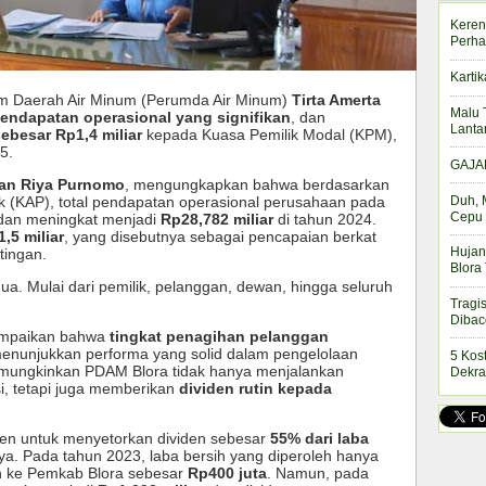
Keren
Perha
Kartik
 Daerah Air Minum (Perumda Air Minum)
Tirta Amerta
Malu 
endapatan operasional yang signifikan
, dan
Lanta
sebesar Rp1,4 miliar
kepada Kuasa Pemilik Modal (KPM),
5.
GAJAH
an Riya Purnomo
, mengungkapkan bahwa berdasarkan
Duh, 
lik (KAP), total pendapatan operasional perusahaan pada
Cepu 
 dan meningkat menjadi
Rp28,782 miliar
di tahun 2024.
,5 miliar
, yang disebutnya sebagai pencapaian berkat
Hujan
tingan.
Blora
mua. Mulai dari pemilik, pelanggan, dewan, hingga seluruh
Tragi
Dibac
yampaikan bahwa
tingkat penagihan pelanggan
menunjukkan performa yang solid dalam pengelolaan
5 Kos
memungkinkan PDAM Blora tidak hanya menjalankan
Dekra
i, tetapi juga memberikan
dividen rutin kepada
en untuk menyetorkan dividen sebesar
55% dari laba
ya. Pada tahun 2023, laba bersih yang diperoleh hanya
en ke Pemkab Blora sebesar
Rp400 juta
. Namun, pada