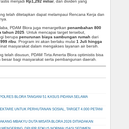
rastis menjadi
Rp1,292 miliar
, dan dividen yang
ang telah ditetapkan dapat melampaui Rencana Kerja dan
nya.
n laba, PDAM Blora juga menargetkan
penambahan 800
 tahun 2025
. Untuk mencapai target tersebut,
egi berupa
penurunan biaya sambungan rumah
dari
999 ribu
. Program ini akan berlaku mulai
1 Juli hingga
nat masyarakat dalam mengakses layanan air bersih.
 telah disusun, PDAM Tirta Amerta Blora optimistis bisa
ih besar bagi masyarakat serta pembangunan daerah.
OLRES BLORA TANGANI 51 KASUS PIDANA SELAMA
EKTARE UNTUK PERHUTANAN SOSIAL, TARGET 4.000 PETANI
KAKANG MBAKYU DUTA WISATA BLORA 2026 DITIADAKAN
I MENGERING, DPUPR FOKUS NORMALISASI SEDIMEN