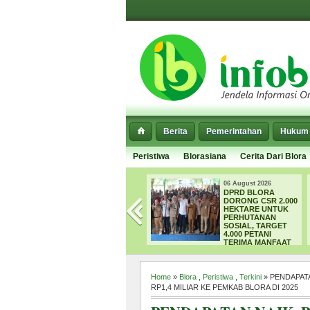
Berita
Pemerintahan
Hukum 
Peristiwa
Blorasiana
Cerita Dari Blora
06 August 2026
06 August 2026
SEPARUH EMBUNG
DPRD BLORA
DI BLORA MULAI
DORONG CSR 2.000
MENGERING,
HEKTARE UNTUK
DPUPR FOKUS
PERHUTANAN
NORMALISASI
SOSIAL, TARGET
SEDIMEN
4.000 PETANI
TERIMA MANFAAT
Home
»
Blora
,
Peristiwa
,
Terkini
» PENDAPAT
RP1,4 MILIAR KE PEMKAB BLORA DI 2025