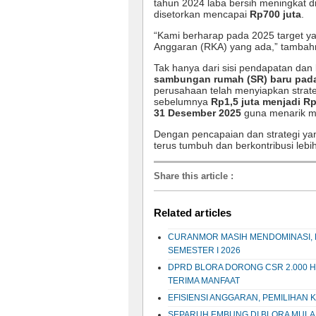
tahun 2024 laba bersih meningkat d
disetorkan mencapai
Rp700 juta
.
“Kami berharap pada 2025 target y
Anggaran (RKA) yang ada,” tambah
Tak hanya dari sisi pendapatan da
sambungan rumah (SR) baru pada
perusahaan telah menyiapkan strat
sebelumnya
Rp1,5 juta menjadi Rp
31 Desember 2025
guna menarik mi
Dengan pencapaian dan strategi yang
terus tumbuh dan berkontribusi leb
Share this article
:
Related articles
CURANMOR MASIH MENDOMINASI, P
SEMESTER I 2026
DPRD BLORA DORONG CSR 2.000 H
TERIMA MANFAAT
EFISIENSI ANGGARAN, PEMILIHAN 
SEPARUH EMBUNG DI BLORA MULA