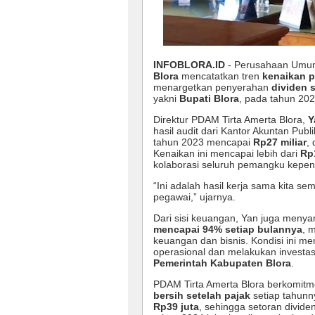
INFOBLORA.ID
- Perusahaan Umum
Blora
mencatatkan tren
kenaikan p
menargetkan penyerahan
dividen 
yakni
Bupati Blora
, pada tahun 202
Direktur PDAM Tirta Amerta Blora,
Y
hasil audit dari Kantor Akuntan Pub
tahun 2023 mencapai
Rp27 miliar
,
Kenaikan ini mencapai lebih dari
Rp1
kolaborasi seluruh pemangku kepen
“Ini adalah hasil kerja sama kita se
pegawai,” ujarnya.
Dari sisi keuangan, Yan juga men
mencapai 94% setiap bulannya
, 
keuangan dan bisnis. Kondisi ini 
operasional dan melakukan investas
Pemerintah Kabupaten Blora
.
PDAM Tirta Amerta Blora berkomitm
bersih setelah pajak
setiap tahunn
Rp39 juta
, sehingga setoran divid