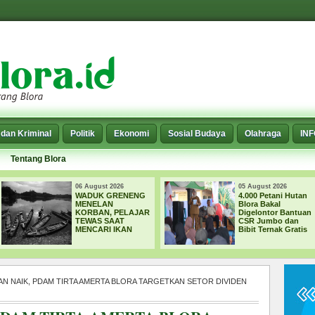
dan Kriminal
Politik
Ekonomi
Sosial Budaya
Olahraga
IN
Tentang Blora
06 August 2026
05 August 2026
WADUK GRENENG
4.000 Petani Hutan
MENELAN
Blora Bakal
KORBAN, PELAJAR
Digelontor Bantuan
TEWAS SAAT
CSR Jumbo dan
MENCARI IKAN
Bibit Ternak Gratis
AN NAIK, PDAM TIRTA AMERTA BLORA TARGETKAN SETOR DIVIDEN