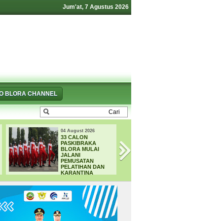
Jum'at, 7 Agustus 2026
FO BLORA CHANNEL
04 August 2026
04 August 2026
33 CALON
KODIM 0721 BL
PASKIBRAKA
KEBUT
BLORA MULAI
PEMBANGUNAN 
JALANI
JEMBATAN, 16
PEMUSATAN
TITIK TELAH
PELATIHAN DAN
RAMPUNG
KARANTINA