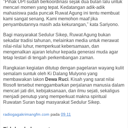
"Pihak UPI sudah berkoordinasi sejak dua bulan lalu untuk
mencari momen yang tepat. Kedatangan adik-adik
mahasiswa pada puncak Ruwat Agung ini tentu membuat
kami sangat senang. Kami memohon maaf jika
penyambutannya masih ada kekurangan," kata Sariyono.
Bagi masyarakat Sedulur Sikep, Ruwat Agung bukan
sekadar tradisi tahunan, melainkan media untuk merawat
nilai-nilai luhur, memperkuat kebersamaan, dan
mengenalkan ajaran leluhur kepada generasi muda agar
tetap lestari di tengah perkembangan zaman.
Rangkaian kegiatan ditutup dengan pagelaran wayang kulit
semalam suntuk oleh Ki Dalang Mulyono yang
membawakan lakon
Dewa Ruci
. Kisah yang sarat nilai
filosofi tersebut menggambarkan perjalanan manusia dalam
mencari jati diri, kebijaksanaan, dan ilmu sejati, sekaligus
menjadi penutup yang memperkuat makna spiritual
Ruwatan Suran bagi masyarakat Sedulur Sikep.
radiogagakrimangfm.com
pada
09.11