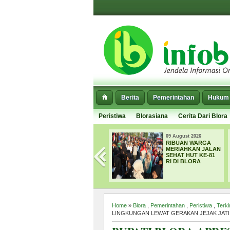
Berita
Pemerintahan
Hukum 
Peristiwa
Blorasiana
Cerita Dari Blora
09 August 2026
08 August 202
A
RIBUAN WARGA
ORO-ORO
N
MERIAHKAN JALAN
KESONGO 
SEHAT HUT KE-81
KEMBALI
I
RI DI BLORA
MELETUS,
T
SEMBURKA
LUMPUR HI
15 METER
Home
»
Blora
,
Pemerintahan
,
Peristiwa
,
Terki
LINGKUNGAN LEWAT GERAKAN JEJAK JATI