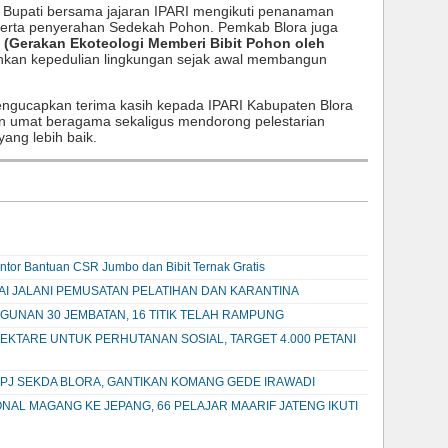
Bupati bersama jajaran IPARI mengikuti penanaman
serta penyerahan Sedekah Pohon. Pemkab Blora juga
 (Gerakan Ekoteologi Memberi Bibit Pohon oleh
an kepedulian lingkungan sejak awal membangun
ngucapkan terima kasih kepada IPARI Kabupaten Blora
n umat beragama sekaligus mendorong pelestarian
ang lebih baik.
ontor Bantuan CSR Jumbo dan Bibit Ternak Gratis
AI JALANI PEMUSATAN PELATIHAN DAN KARANTINA
GUNAN 30 JEMBATAN, 16 TITIK TELAH RAMPUNG
EKTARE UNTUK PERHUTANAN SOSIAL, TARGET 4.000 PETANI
 PJ SEKDA BLORA, GANTIKAN KOMANG GEDE IRAWADI
ONAL MAGANG KE JEPANG, 66 PELAJAR MAARIF JATENG IKUTI