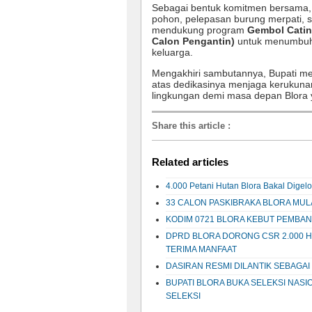
Sebagai bentuk komitmen bersama, 
pohon, pelepasan burung merpati, 
mendukung program
Gembol Catin
Calon Pengantin)
untuk menumbuhk
keluarga.
Mengakhiri sambutannya, Bupati me
atas dedikasinya menjaga kerukuna
lingkungan demi masa depan Blora y
Share this article
:
Related articles
4.000 Petani Hutan Blora Bakal Digel
33 CALON PASKIBRAKA BLORA MUL
KODIM 0721 BLORA KEBUT PEMBAN
DPRD BLORA DORONG CSR 2.000 H
TERIMA MANFAAT
DASIRAN RESMI DILANTIK SEBAGAI
BUPATI BLORA BUKA SELEKSI NASI
SELEKSI