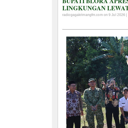
BUPATI BLORA APRES
LINGKUNGAN LEWAT
radiogagakrimangfm.com on 9 Jul 2026 |