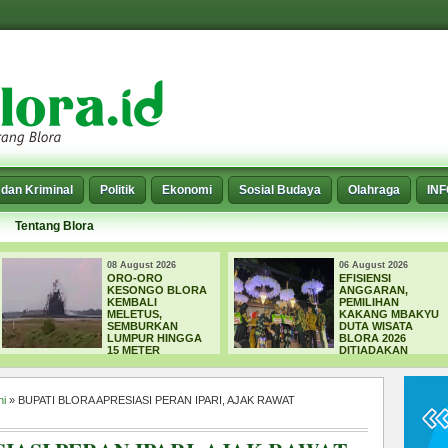
dan Kriminal
Politik
Ekonomi
Sosial Budaya
Olahraga
IN
Tentang Blora
6
06 August 2026
06 August 
EFISIENSI
SEPARU
BLORA
ANGGARAN,
DI BLOR
PEMILIHAN
MENGERI
KAKANG MBAKYU
DPUPR 
N
DUTA WISATA
NORMALI
NGGA
BLORA 2026
SEDIMEN
DITIADAKAN
ni
» BUPATI BLORA APRESIASI PERAN IPARI, AJAK RAWAT