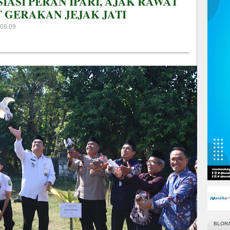
IASI PERAN IPARI, AJAK RAWAT
 GERAKAN JEJAK JATI
 08.09
BLOR