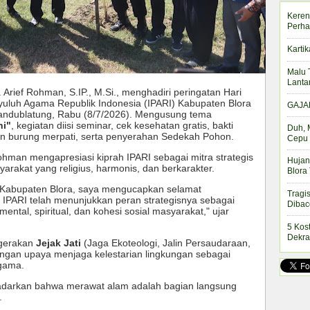
Keren
Perha
Kartik
Malu 
Lanta
. Arief Rohman, S.IP., M.Si., menghadiri peringatan Hari
yuluh Agama Republik Indonesia (IPARI) Kabupaten Blora
GAJAH
Randublatung, Rabu (8/7/2026). Mengusung tema
ni"
, kegiatan diisi seminar, cek kesehatan gratis, bakti
Duh, 
n burung merpati, serta penyerahan Sedekah Pohon.
Cepu 
hman mengapresiasi kiprah IPARI sebagai mitra strategis
Hujan
akat yang religius, harmonis, dan berkarakter.
Blora
 Kabupaten Blora, saya mengucapkan selamat
Tragi
 IPARI telah menunjukkan peran strategisnya sebagai
Dibac
tal, spiritual, dan kohesi sosial masyarakat," ujar
5 Kos
Dekra
 gerakan
Jejak Jati
(Jaga Ekoteologi, Jalin Persaudaraan,
engan upaya menjaga kelestarian lingkungan sebagai
agama.
disadarkan bahwa merawat alam adalah bagian langsung
.