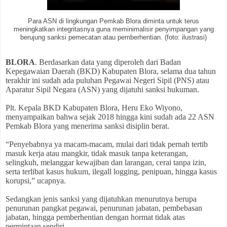
Para ASN di lingkungan Pemkab Blora diminta untuk terus
meningkatkan integritasnya guna meminimalisir penyimpangan yang
berujung sanksi pemecatan atau pemberhentian. (foto: ilustrasi)
BLORA
. Berdasarkan data yang diperoleh dari Badan
Kepegawaian Daerah (BKD) Kabupaten Blora, selama dua tahun
terakhir ini sudah ada puluhan Pegawai Negeri Sipil (PNS) atau
Aparatur Sipil Negara (ASN) yang dijatuhi sanksi hukuman.
Plt. Kepala BKD Kabupaten Blora, Heru Eko Wiyono,
menyampaikan bahwa sejak 2018 hingga kini sudah ada 22 ASN
Pemkab Blora yang menerima sanksi disiplin berat.
“Penyebabnya ya macam-macam, mulai dari tidak pernah tertib
masuk kerja atau mangkir, tidak masuk tanpa keterangan,
selingkuh, melanggar kewajiban dan larangan, cerai tanpa izin,
serta terlibat kasus hukum, ilegall logging, penipuan, hingga kasus
korupsi,” ucapnya.
Sedangkan jenis sanksi yang dijatuhkan menurutnya berupa
penurunan pangkat pegawai, penurunan jabatan, pembebasan
jabatan, hingga pemberhentian dengan hormat tidak atas
permintaan sendiri.