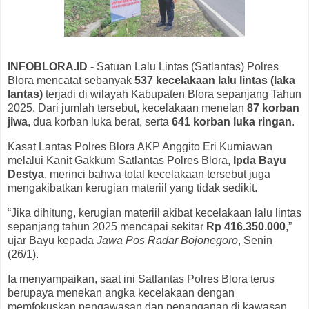
INFOBLORA.ID
- Satuan Lalu Lintas (Satlantas) Polres
Blora mencatat sebanyak
537 kecelakaan lalu lintas (laka
lantas)
terjadi di wilayah Kabupaten Blora sepanjang Tahun
2025. Dari jumlah tersebut, kecelakaan menelan
87 korban
jiwa
, dua korban luka berat, serta
641 korban luka ringan
.
Kasat Lantas Polres Blora AKP Anggito Eri Kurniawan
melalui Kanit Gakkum Satlantas Polres Blora,
Ipda Bayu
Destya
, merinci bahwa total kecelakaan tersebut juga
mengakibatkan kerugian materiil yang tidak sedikit.
“Jika dihitung, kerugian materiil akibat kecelakaan lalu lintas
sepanjang tahun 2025 mencapai sekitar
Rp 416.350.000
,”
ujar Bayu kepada
Jawa Pos Radar Bojonegoro
, Senin
(26/1).
Ia menyampaikan, saat ini Satlantas Polres Blora terus
berupaya menekan angka kecelakaan dengan
memfokuskan pengawasan dan penanganan di kawasan