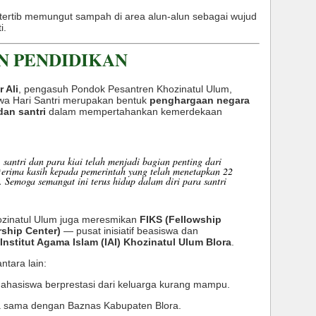
 tertib memungut sampah di area alun-alun sebagai wujud
i.
N PENDIDIKAN
 Ali
, pengasuh Pondok Pesantren Khozinatul Ulum,
a Hari Santri merupakan bentuk
penghargaan negara
dan santri
dalam mempertahankan kemerdekaan
santri dan para kiai telah menjadi bagian penting dari
terima kasih kepada pemerintah yang telah menetapkan 22
. Semoga semangat ini terus hidup dalam diri para santri
ozinatul Ulum juga meresmikan
FIKS (Fellowship
rship Center)
— pusat inisiatif beasiswa dan
Institut Agama Islam (IAI) Khozinatul Ulum Blora
.
ntara lain:
mahasiswa berprestasi dari keluarga kurang mampu.
rja sama dengan Baznas Kabupaten Blora.