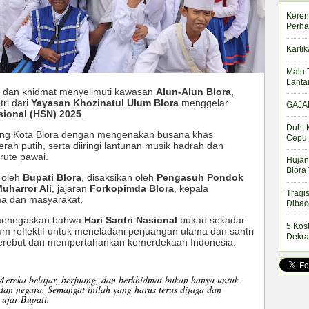
Keren
Perha
Kartik
Malu 
Lanta
 dan khidmat menyelimuti kawasan
Alun-Alun Blora
,
tri dari
Yayasan Khozinatul Ulum Blora
menggelar
GAJAH
sional (HSN) 2025
.
Duh, 
ng Kota Blora dengan mengenakan busana khas
Cepu 
ah putih, serta diiringi lantunan musik hadrah dan
ute pawai.
Hujan
Blora
s oleh
Bupati Blora
, disaksikan oleh
Pengasuh Pondok
uharror Ali
, jajaran
Forkopimda Blora
, kepala
Tragi
ma dan masyarakat.
Dibac
 menegaskan bahwa
Hari Santri Nasional
bukan sekadar
5 Kos
m reflektif untuk meneladani perjuangan ulama dan santri
Dekra
merebut dan mempertahankan kemerdekaan Indonesia.
Mereka belajar, berjuang, dan berkhidmat bukan hanya untuk
dan negara. Semangat inilah yang harus terus dijaga dan
 ujar Bupati.