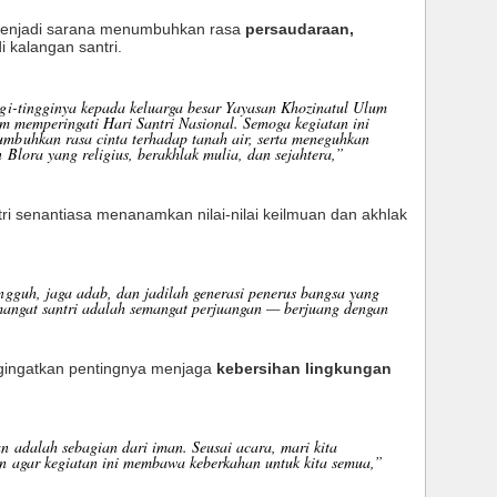
menjadi sarana menumbuhkan rasa
persaudaraan,
i kalangan santri.
gi-tingginya kepada keluarga besar Yayasan Khozinatul Ulum
am memperingati Hari Santri Nasional. Semoga kegiatan ini
mbuhkan rasa cinta terhadap tanah air, serta meneguhkan
Blora yang religius, berakhlak mulia, dan sejahtera,”
ri senantiasa menanamkan nilai-nilai keilmuan dan akhlak
ngguh, jaga adab, dan jadilah generasi penerus bangsa yang
emangat santri adalah semangat perjuangan — berjuang dengan
gingatkan pentingnya menjaga
kebersihan lingkungan
n adalah sebagian dari iman. Seusai acara, mari kita
n agar kegiatan ini membawa keberkahan untuk kita semua,”