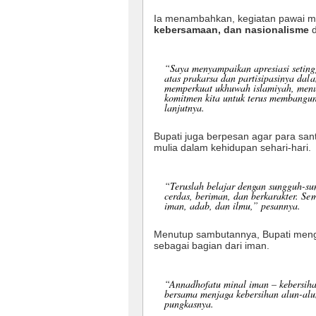
Ia menambahkan, kegiatan pawai 
kebersamaan, dan nasionalisme
d
“Saya menyampaikan apresiasi seting
atas prakarsa dan partisipasinya dal
memperkuat ukhuwah islamiyah, menu
komitmen kita untuk terus membangun 
lanjutnya.
Bupati juga berpesan agar para sant
mulia dalam kehidupan sehari-hari.
“Teruslah belajar dengan sungguh-su
cerdas, beriman, dan berkarakter. S
iman, adab, dan ilmu,” pesannya.
Menutup sambutannya, Bupati men
sebagai bagian dari iman.
“
Annadhofatu minal iman
– kebersiha
bersama menjaga kebersihan alun-alu
pungkasnya.