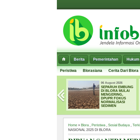
Berita
Pemerintahan
Hukum 
Peristiwa
Blorasiana
Cerita Dari Blora
06 August 2026
06 August 2026
EFISIENSI
SEPARUH EMBUNG
ANGGARAN,
DI BLORA MULAI
PEMILIHAN
MENGERING,
KAKANG MBAKYU
DPUPR FOKUS
DUTA WISATA
NORMALISASI
BLORA 2026
SEDIMEN
DITIADAKAN
Home
»
Blora
,
Peristiwa
,
Sosial Budaya
,
Terki
NASIONAL 2025 DI BLORA