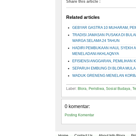
Share this article
:
Related articles
GEBYAR GASTRA 10 MUHARAM, PEM
TRADISI JAMASAN PUSAKA DI BUL
WARGA SELAMA 24 TAHUN
HADIRI PEMBUKAAN HAUL SYEKH A
MENELADANI AKHLAQNYA
EFISIENSI ANGGARAN, PEMILIHAN 
SEPARUH EMBUNG DI BLORA MULA
WADUK GRENENG MENELAN KORBAN
Label:
Blora
,
Peristiwa
,
Sosial Budaya
,
Te
0 komentar:
Posting Komentar
Home
Contact Us
About Info Blora
Pr