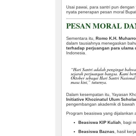
Usai pawai, para santri pun dengan
nyata penerapan pesan moral Bupat
PESAN MORAL DA
Sementara itu,
Romo K.H. Muharror
dalam tausiahnya menegaskan bahw
terhadap perjuangan para ulama 
Indonesia.
“Hari Santri adalah pengingat bahwa 
sejarah perjuangan bangsa. Kami ber
Oktober sebagai Hari Santri Nasional
masa kini,” tuturnya.
Dalam kesempatan itu, Yayasan Kh
Initiative Khozinatul Ulum Schola
pengembangan akademik di bawah
Program beasiswa yang dijalankan a
Beasiswa KIP Kuliah
, bagi 
Beasiswa Baznas
, hasil ke