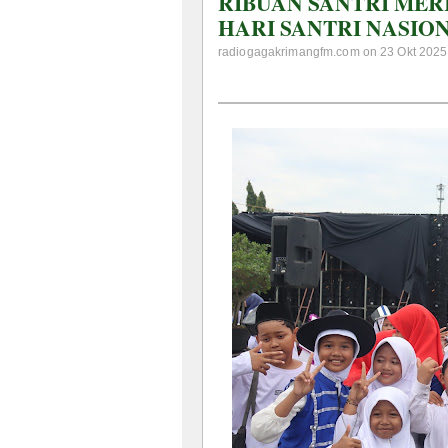
RIBUAN SANTRI ME
HARI SANTRI NASION
radiogagakrimangfm.com on 23 Okt 2025 