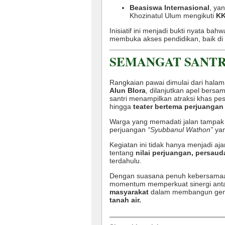
Beasiswa Internasional
, ya
Khozinatul Ulum mengikuti
KK
Inisiatif ini menjadi bukti nyata ba
membuka akses pendidikan, baik di 
SEMANGAT SANTR
Rangkaian pawai dimulai dari hala
Alun Blora
, dilanjutkan apel bersa
santri menampilkan atraksi khas pe
hingga
teater bertema perjuangan 
Warga yang memadati jalan tampak 
perjuangan
“Syubbanul Wathon”
yan
Kegiatan ini tidak hanya menjadi a
tentang
nilai perjuangan, persau
terdahulu.
Dengan suasana penuh kebersama
momentum memperkuat sinergi ant
masyarakat
dalam membangun gen
tanah air.