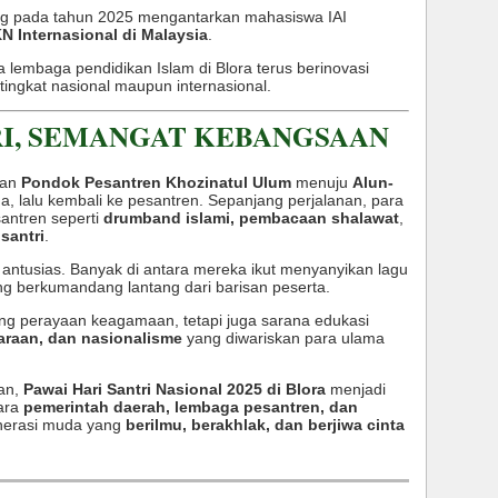
ng pada tahun 2025 mengantarkan mahasiswa IAI
N Internasional di Malaysia
.
hwa lembaga pendidikan Islam di Blora terus berinovasi
tingkat nasional maupun internasional.
I, SEMANGAT KEBANGSAAN
man
Pondok Pesantren Khozinatul Ulum
menuju
Alun-
ma, lalu kembali ke pesantren. Sepanjang perjalanan, para
santren seperti
drumband islami, pembacaan shalawat
,
santri
.
antusias. Banyak di antara mereka ikut menyanyikan lagu
g berkumandang lantang dari barisan peserta.
jang perayaan keagamaan, tetapi juga sarana edukasi
daraan, dan nasionalisme
yang diwariskan para ulama
an,
Pawai Hari Santri Nasional 2025 di Blora
menjadi
ara
pemerintah daerah, lembaga pesantren, dan
erasi muda yang
berilmu, berakhlak, dan berjiwa cinta