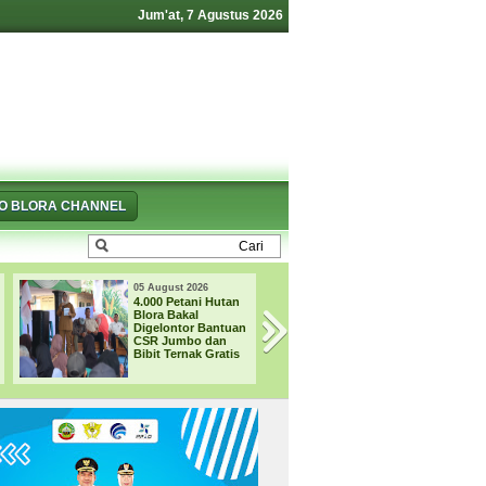
Jum'at, 7 Agustus 2026
FO BLORA CHANNEL
05 August 2026
04 August 2026
4.000 Petani Hutan
33 CALON
Blora Bakal
PASKIBRAKA
Digelontor Bantuan
BLORA MULAI
CSR Jumbo dan
JALANI
Bibit Ternak Gratis
PEMUSATAN
PELATIHAN DAN
KARANTINA