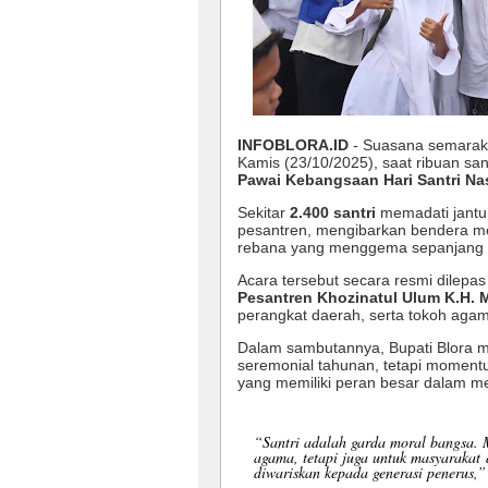
INFOBLORA.ID
- Suasana semarak
Kamis (23/10/2025), saat ribuan san
Pawai Kebangsaan Hari Santri Na
Sekitar
2.400 santri
memadati jantu
pesantren, mengibarkan bendera mer
rebana yang menggema sepanjang r
Acara tersebut secara resmi dilepa
Pesantren Khozinatul Ulum K.H. M
perangkat daerah, serta tokoh aga
Dalam sambutannya, Bupati Blora
seremonial tahunan, tetapi momentu
yang memiliki peran besar dalam 
“Santri adalah garda moral bangsa. 
agama, tetapi juga untuk masyarakat 
diwariskan kepada generasi penerus,”