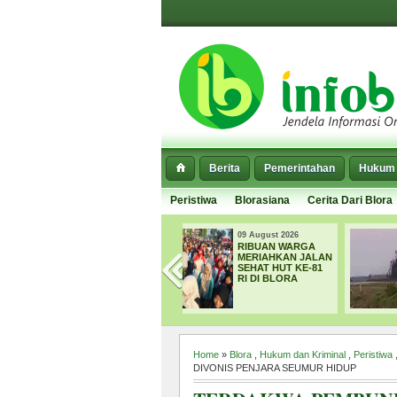
Berita
Pemerintahan
Hukum 
Peristiwa
Blorasiana
Cerita Dari Blora
09 August 2026
08 August 2026
RIBUAN WARGA
ORO-ORO
MERIAHKAN JALAN
KESONGO BLORA
SEHAT HUT KE-81
KEMBALI
RI DI BLORA
MELETUS,
SEMBURKAN
LUMPUR HINGGA
15 METER
Home
»
Blora
,
Hukum dan Kriminal
,
Peristiwa
DIVONIS PENJARA SEUMUR HIDUP