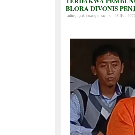
TERDAKWA PEMBUNU
BLORA DIVONIS PEN
radiogagakrimangfm.com on 23 Sep 2025