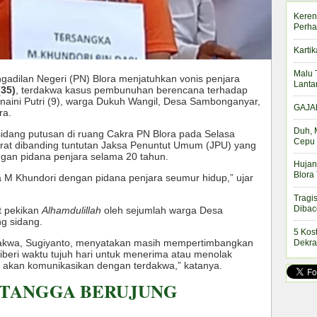
Keren
Perha
Kartik
Malu 
gadilan Negeri (PN) Blora menjatuhkan vonis penjara
Lanta
35)
, terdakwa kasus pembunuhan berencana terhadap
snaini Putri (9), warga Dukuh Wangil, Desa Sambonganyar,
GAJAH
ra.
Duh, 
sidang putusan di ruang Cakra PN Blora pada Selasa
Cepu 
 berat dibanding tuntutan Jaksa Penuntut Umum (JPU) yang
gan pidana penjara selama 20 tahun.
Hujan
Blora
 M Khundori dengan pidana penjara seumur hidup,” ujar
Tragi
Dibac
t pekikan
Alhamdulillah
oleh sejumlah warga Desa
g sidang.
5 Kos
dakwa, Sugiyanto, menyatakan masih mempertimbangkan
Dekra
iberi waktu tujuh hari untuk menerima atau menolak
i akan komunikasikan dengan terdakwa,” katanya.
 TANGGA BERUJUNG