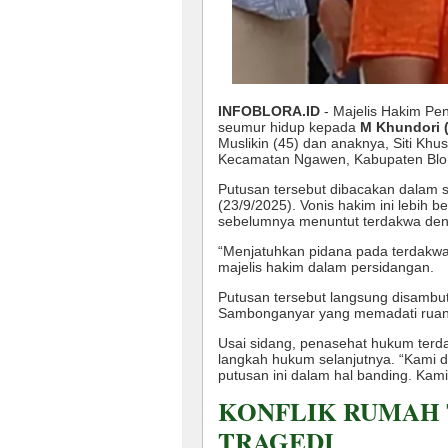
INFOBLORA.ID
- Majelis Hakim Pen
seumur hidup kepada
M Khundori (
Muslikin (45) dan anaknya, Siti Khu
Kecamatan Ngawen, Kabupaten Blo
Putusan tersebut dibacakan dalam 
(23/9/2025). Vonis hakim ini lebih
sebelumnya menuntut terdakwa den
“Menjatuhkan pidana pada terdakwa
majelis hakim dalam persidangan.
Putusan tersebut langsung disambu
Sambonganyar yang memadati ruan
Usai sidang, penasehat hukum ter
langkah hukum selanjutnya. “Kami d
putusan ini dalam hal banding. Kam
KONFLIK RUMAH
TRAGEDI