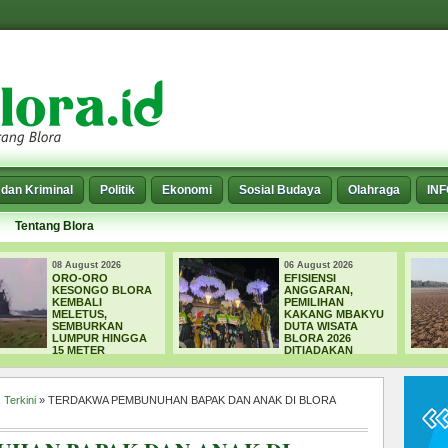
dan Kriminal
Politik
Ekonomi
Sosial Budaya
Olahraga
IN
Tentang Blora
06 August 2026
06 August 2026
EFISIENSI
SEPARUH EMBUNG
ANGGARAN,
DI BLORA MULAI
PEMILIHAN
MENGERING,
KAKANG MBAKYU
DPUPR FOKUS
DUTA WISATA
NORMALISASI
BLORA 2026
SEDIMEN
DITIADAKAN
,
Terkini
» TERDAKWA PEMBUNUHAN BAPAK DAN ANAK DI BLORA