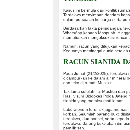
Kasus ini bermula dari konflik rumah
Terdakwa menyimpan dendam kepada
dalam persoalan keluarga serta per
Berdasarkan fakta persidangan, te
WhatsApp kepada Maspuah. Hingga a
memutuskan mengeksekusi rencana
Namun, racun yang ditujukan kepada
Keduanya meninggal dunia setelah 
RACUN SIANIDA 
Pada Jumat (21/2/2025), terdakwa me
dicampurkan ke dalam air mineral bo
dan teko di rumah Muslikin.
Tak lama setelah itu, Muslikin dan 
Hasil visum Biddokes Polda Jateng
sianida yang memicu mati lemas.
Laboratorium forensik juga memasti
korban. Sejumlah barang bukti disita
terdakwa, dua ponsel, serta sepeda
terdakwa. Barang bukti akan dimus
pemilik sah.