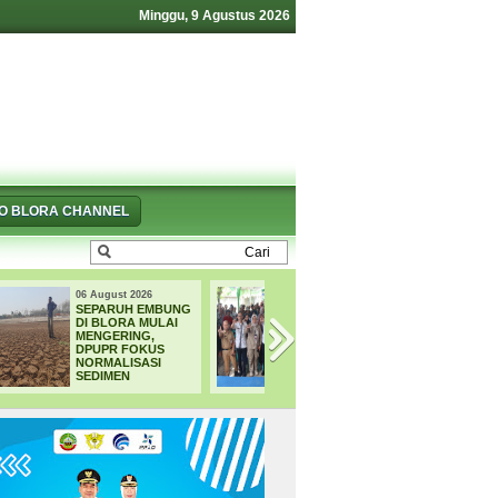
Minggu, 9 Agustus 2026
FO BLORA CHANNEL
06 August 2026
06 August 2026
DPRD BLORA
WADUK GRENEN
DORONG CSR 2.000
MENELAN
HEKTARE UNTUK
KORBAN, PELAJ
PERHUTANAN
TEWAS SAAT
SOSIAL, TARGET
MENCARI IKAN
4.000 PETANI
TERIMA MANFAAT