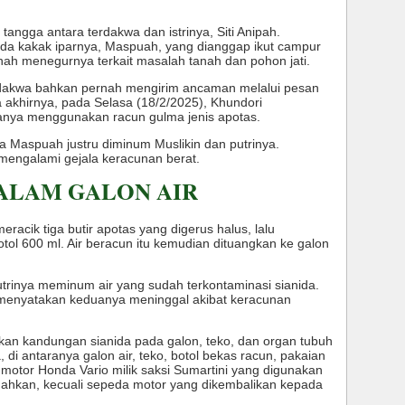
 tangga antara terdakwa dan istrinya, Siti Anipah.
 kakak iparnya, Maspuah, yang dianggap ikut campur
nah menegurnya terkait masalah tanah dan pohon jati.
rdakwa bahkan pernah mengirim ancaman melalui pesan
khirnya, pada Selasa (18/2/2025), Khundori
nya menggunakan racun gulma jenis apotas.
 Maspuah justru diminum Muslikin dan putrinya.
mengalami gejala keracunan berat.
DALAM GALON AIR
racik tiga butir apotas yang digerus halus, lalu
tol 600 ml. Air beracun itu kemudian dituangkan ke galon
putrinya meminum air yang sudah terkontaminasi sianida.
 menyatakan keduanya meninggal akibat keracunan
kan kandungan sianida pada galon, teko, dan organ tubuh
, di antaranya galon air, teko, botol bekas racun, pakaian
 motor Honda Vario milik saksi Sumartini yang digunakan
nahkan, kecuali sepeda motor yang dikembalikan kepada