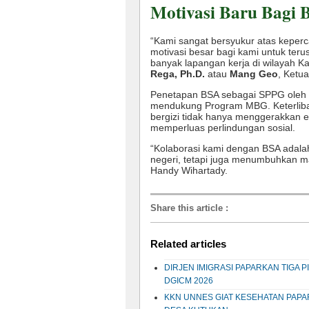
Motivasi Baru Bagi 
“Kami sangat bersyukur atas keper
motivasi besar bagi kami untuk ter
banyak lapangan kerja di wilayah 
Rega, Ph.D.
atau
Mang Geo
, Ketu
Penetapan BSA sebagai SPPG oleh 
mendukung Program MBG. Keterliba
bergizi tidak hanya menggerakkan e
memperluas perlindungan sosial.
“Kolaborasi kami dengan BSA adalah
negeri, tetapi juga menumbuhkan ma
Handy Wihartady.
Share this article
:
Related articles
DIRJEN IMIGRASI PAPARKAN TIGA 
DGICM 2026
KKN UNNES GIAT KESEHATAN PAP