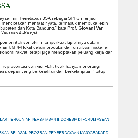
BSA
cayaan ini. Penetapan BSA sebagai SPPG menjadi
us menciptakan manfaat nyata, termasuk membuka lebih
Kabupaten dan Kota Bandung,” kata
Prof. Giovani Van
a Yayasan Al-Kasyaf.
pemerintah semakin memperkuat kiprahnya dalam
tan UMKM lokal dalam produksi dan distribusi makanan
konomi rakyat, tetapi juga menciptakan peluang kerja dan
 representasi dari visi PLN: tidak hanya menerangi
sa depan yang berkeadilan dan berkelanjutan,” tutup
PILAR PENGUATAN PERBATASAN INDONESIA DI FORUM ASEAN
ARKAN BELASAN PROGRAM PEMBERDAYAAN MASYARAKAT DI