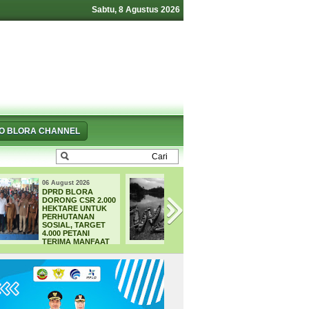
Sabtu, 8 Agustus 2026
FO BLORA CHANNEL
06 August 2026
05 August 2026
WADUK GRENENG
4.000 Petani Huta
MENELAN
Blora Bakal
KORBAN, PELAJAR
Digelontor Bantu
TEWAS SAAT
CSR Jumbo dan
MENCARI IKAN
Bibit Ternak Grati