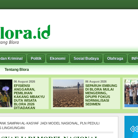
dan Kriminal
Politik
Ekonomi
Sosial Budaya
Olahraga
IN
Tentang Blora
06 August 2026
06 August 2026
SEPARUH EMBUNG
DPRD BLORA
DI BLORA MULAI
DORONG CSR 2.000
MENGERING,
HEKTARE UNTUK
DPUPR FOKUS
PERHUTANAN
NORMALISASI
SOSIAL, TARGET
SEDIMEN
4.000 PETANI
TERIMA MANFAAT
ANK SAMPAH AL-KASYAF JADI MODEL NASIONAL, PLN PEDULI
S LINGKUNGAN