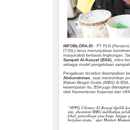
INFOBLORA.ID
- PT PLN (Persero)
(TJSL) terus menunjukkan komitm
masyarakat berbasis lingkungan. S
Sampah Al-Kasyaf (BSA)
, mitra b
sebagai model pengelolaan sampah
Pengakuan tersebut disampaikan l
Abdurrahman
, saat meresmikan p
Makan Bergizi Gratis (MBG)
di BSA,
kesempatan itu, BSA juga ditetapka
oleh Kementerian Koperasi dan UK
“SPPG Cileunyi Al-Kasyaf dipilih 
sini, ekosistem MBG melibatkan pela
lokal, penyediaan jasa boga, hingga 
berjalan nyata,” ujar Menteri Maman