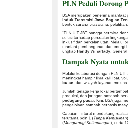
PLN Peduli Dorong 
BSA merupakan penerima manfaat
Induk Transmisi Jawa Bagian Ten
bentuk sarana prasarana, pelatihan
“PLN UIT JBT bangga bermitra deng
solusi terhadap persoalan lingkunga
inklusif dan berkelanjutan. Melalui
manfaat pembangunan dan energi ber
ungkap
Handy Wihartady
, Genera
Dampak Nyata untuk
Melalui kolaborasi dengan PLN UIT
meningkat hampir lima kali lipat, v
bulan
, dan wilayah layanan meluas
Jumlah tenaga kerja lokal bertambah,
produksi, dan jaringan nasabah be
pedagang pasar
. Kini, BSA juga m
pengelolaan sampah berbasis masy
Capaian ini turut mendukung realisa
terutama poin 1 (
Tanpa Kemiskinan
(
Mengurangi Ketimpangan
), serta 1