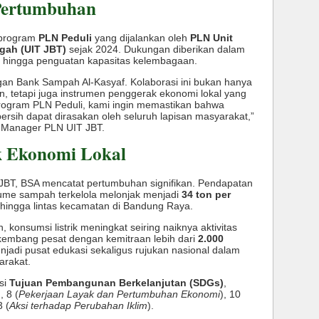
Pertumbuhan
 program
PLN Peduli
yang dijalankan oleh
PLN Unit
gah (UIT JBT)
sejak 2024. Dukungan diberikan dalam
, hingga penguatan kapasitas kelembagaan.
an Bank Sampah Al-Kasyaf. Kolaborasi ini bukan hanya
n, tetapi juga instrumen penggerak ekonomi lokal yang
 program PLN Peduli, kami ingin memastikan bahwa
sih dapat dirasakan oleh seluruh lapisan masyarakat,”
l Manager PLN UIT JBT.
 Ekonomi Lokal
 JBT, BSA mencatat pertumbuhan signifikan. Pendapatan
olume sampah terkelola melonjak menjadi
34 ton per
 hingga lintas kecamatan di Bandung Raya.
 konsumsi listrik meningkat seiring naiknya aktivitas
rkembang pesat dengan kemitraan lebih dari
2.000
enjadi pusat edukasi sekaligus rujukan nasional dalam
arakat.
si
Tujuan Pembangunan Berkelanjutan (SDGs)
,
), 8 (
Pekerjaan Layak dan Pertumbuhan Ekonomi
), 10
3 (
Aksi terhadap Perubahan Iklim
).