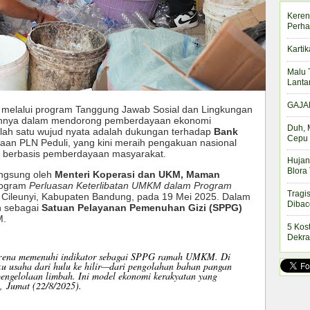
Keren
Perha
Kartik
Malu 
Lanta
GAJAH
 melalui program Tanggung Jawab Sosial dan Lingkungan
ennya dalam mendorong pemberdayaan ekonomi
Duh, 
alah satu wujud nyata adalah dukungan terhadap
Bank
Cepu 
inaan PLN Peduli, yang kini meraih pengakuan nasional
 berbasis pemberdayaan masyarakat.
Hujan
Blora
angsung oleh
Menteri Koperasi dan UKM, Maman
rogram
Perluasan Keterlibatan UMKM dalam Program
Tragi
 Cileunyi, Kabupaten Bandung, pada 19 Mei 2025. Dalam
Dibac
n sebagai
Satuan Pelayanan Pemenuhan Gizi (SPPG)
M.
5 Kos
Dekra
karena memenuhi indikator sebagai SPPG ramah UMKM. Di
ku usaha dari hulu ke hilir—dari pengolahan bahan pangan
pengelolaan limbah. Ini model ekonomi kerakyatan yang
, Jumat (22/8/2025).