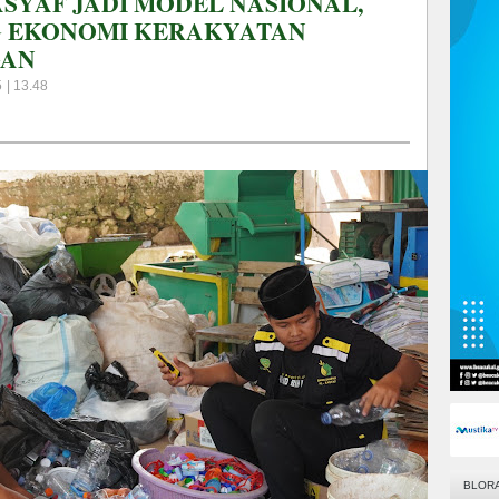
SYAF JADI MODEL NASIONAL,
G EKONOMI KERAKYATAN
GAN
 | 13.48
BLOR