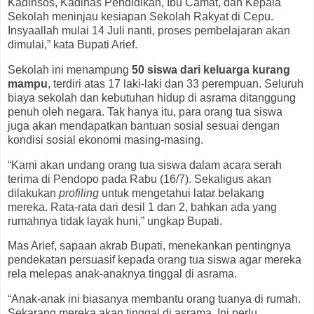
Kadinsos, Kadinas Pendidikan, Ibu Camat, dan Kepala
Sekolah meninjau kesiapan Sekolah Rakyat di Cepu.
Insyaallah mulai 14 Juli nanti, proses pembelajaran akan
dimulai,” kata Bupati Arief.
Sekolah ini menampung
50 siswa dari keluarga kurang
mampu
, terdiri atas 17 laki-laki dan 33 perempuan. Seluruh
biaya sekolah dan kebutuhan hidup di asrama ditanggung
penuh oleh negara. Tak hanya itu, para orang tua siswa
juga akan mendapatkan bantuan sosial sesuai dengan
kondisi sosial ekonomi masing-masing.
“Kami akan undang orang tua siswa dalam acara serah
terima di Pendopo pada Rabu (16/7). Sekaligus akan
dilakukan
profiling
untuk mengetahui latar belakang
mereka. Rata-rata dari desil 1 dan 2, bahkan ada yang
rumahnya tidak layak huni,” ungkap Bupati.
Mas Arief, sapaan akrab Bupati, menekankan pentingnya
pendekatan persuasif kepada orang tua siswa agar mereka
rela melepas anak-anaknya tinggal di asrama.
“Anak-anak ini biasanya membantu orang tuanya di rumah.
Sekarang mereka akan tinggal di asrama. Ini perlu