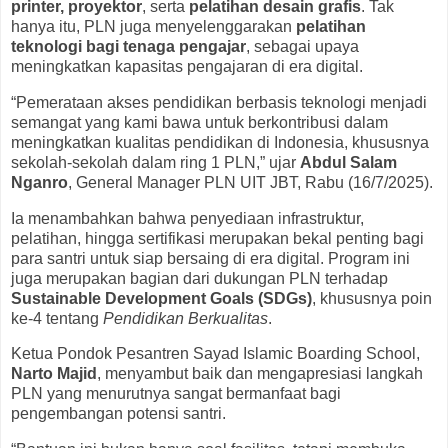
printer, proyektor
, serta
pelatihan desain grafis
. Tak
hanya itu, PLN juga menyelenggarakan
pelatihan
teknologi bagi tenaga pengajar
, sebagai upaya
meningkatkan kapasitas pengajaran di era digital.
“Pemerataan akses pendidikan berbasis teknologi menjadi
semangat yang kami bawa untuk berkontribusi dalam
meningkatkan kualitas pendidikan di Indonesia, khususnya
sekolah-sekolah dalam ring 1 PLN,” ujar
Abdul Salam
Nganro
, General Manager PLN UIT JBT, Rabu (16/7/2025).
Ia menambahkan bahwa penyediaan infrastruktur,
pelatihan, hingga sertifikasi merupakan bekal penting bagi
para santri untuk siap bersaing di era digital. Program ini
juga merupakan bagian dari dukungan PLN terhadap
Sustainable Development Goals (SDGs)
, khususnya poin
ke-4 tentang
Pendidikan Berkualitas
.
Ketua Pondok Pesantren Sayad Islamic Boarding School,
Narto Majid
, menyambut baik dan mengapresiasi langkah
PLN yang menurutnya sangat bermanfaat bagi
pengembangan potensi santri.