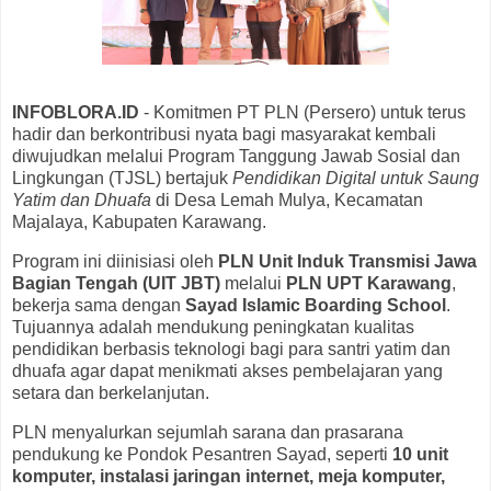
INFOBLORA.ID
- Komitmen PT PLN (Persero) untuk terus
hadir dan berkontribusi nyata bagi masyarakat kembali
diwujudkan melalui Program Tanggung Jawab Sosial dan
Lingkungan (TJSL) bertajuk
Pendidikan Digital untuk Saung
Yatim dan Dhuafa
di Desa Lemah Mulya, Kecamatan
Majalaya, Kabupaten Karawang.
Program ini diinisiasi oleh
PLN Unit Induk Transmisi Jawa
Bagian Tengah (UIT JBT)
melalui
PLN UPT Karawang
,
bekerja sama dengan
Sayad Islamic Boarding School
.
Tujuannya adalah mendukung peningkatan kualitas
pendidikan berbasis teknologi bagi para santri yatim dan
dhuafa agar dapat menikmati akses pembelajaran yang
setara dan berkelanjutan.
PLN menyalurkan sejumlah sarana dan prasarana
pendukung ke Pondok Pesantren Sayad, seperti
10 unit
komputer, instalasi jaringan internet, meja komputer,