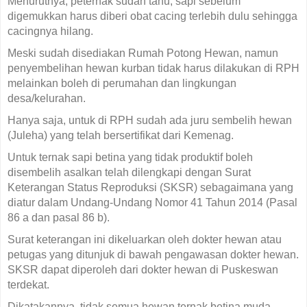
Menurutnya, peternak sudah tahu, sapi sebelum
digemukkan harus diberi obat cacing terlebih dulu sehingga
cacingnya hilang.
Meski sudah disediakan Rumah Potong Hewan, namun
penyembelihan hewan kurban tidak harus dilakukan di RPH
melainkan boleh di perumahan dan lingkungan
desa/kelurahan.
Hanya saja, untuk di RPH sudah ada juru sembelih hewan
(Juleha) yang telah bersertifikat dari Kemenag.
Untuk ternak sapi betina yang tidak produktif boleh
disembelih asalkan telah dilengkapi dengan Surat
Keterangan Status Reproduksi (SKSR) sebagaimana yang
diatur dalam Undang-Undang Nomor 41 Tahun 2014 (Pasal
86 a dan pasal 86 b).
Surat keterangan ini dikeluarkan oleh dokter hewan atau
petugas yang ditunjuk di bawah pengawasan dokter hewan.
SKSR dapat diperoleh dari dokter hewan di Puskeswan
terdekat.
Dikatakannya, tidak semua hewan ternak betina muda