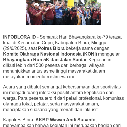
INFOBLORA.ID
- Semarak Hari Bhayangkara ke-79 terasa
kuat di Kecamatan Cepu, Kabupaten Blora, Minggu
(29/6/2025), saat
Polres Blora
bekerja sama dengan
Komite Olahraga Nasional Indonesia (KONI)
menggelar
Bhayangkara Run 5K dan Jalan Santai
. Kegiatan ini
diikuti lebih dari 500 peserta dari berbagai wilayah,
menunjukkan antusiasme tinggi masyarakat dalam
merayakan momentum istimewa ini.
Acara yang dibalut semangat kebersamaan dan sportivitas
ini menjadi ruang interaksi positif antara kepolisian dan
warga. Para peserta terdiri dari pelari profesional, komunitas
olahraga lokal, pelajar, serta masyarakat umum,
menciptakan suasana yang meriah dan inklusif.
Kapolres Blora,
AKBP Wawan Andi Susanto
,
menyampaikan bahwa kegiatan ini merupakan bagian dari