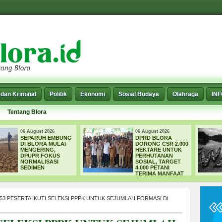
dan Kriminal
Politik
Ekonomi
Sosial Budaya
Olahraga
IN
Tentang Blora
06 August 2026
06 August 2026
DPRD BLORA
WADUK GRENENG
DORONG CSR 2.000
MENELAN
HEKTARE UNTUK
KORBAN, PELAJAR
PERHUTANAN
TEWAS SAAT
SOSIAL, TARGET
MENCARI IKAN
4.000 PETANI
TERIMA MANFAAT
053 PESERTA IKUTI SELEKSI PPPK UNTUK SEJUMLAH FORMASI DI