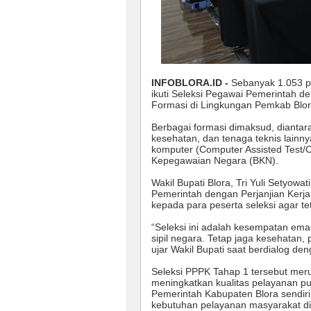
INFOBLORA.ID -
Sebanyak 1.053 pe
ikuti Seleksi Pegawai Pemerintah de
Formasi di Lingkungan Pemkab Blora
Berbagai formasi dimaksud, diantar
kesehatan, dan tenaga teknis lainny
komputer (Computer Assisted Test/C
Kepegawaian Negara (BKN).
Wakil Bupati Blora, Tri Yuli Setyow
Pemerintah dengan Perjanjian Kerj
kepada para peserta seleksi agar 
“Seleksi ini adalah kesempatan em
sipil negara. Tetap jaga kesehatan, p
ujar Wakil Bupati saat berdialog de
Seleksi PPPK Tahap 1 tersebut mer
meningkatkan kualitas pelayanan pu
Pemerintah Kabupaten Blora sendir
kebutuhan pelayanan masyarakat di 