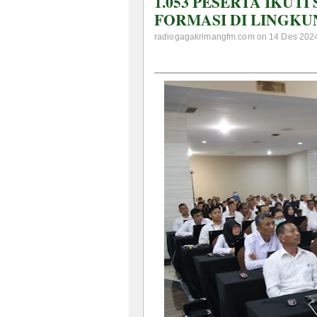
1.053 PESERTA IKUT
FORMASI DI LINGK
radiogagakrimangfm.com on 14 Des 2024