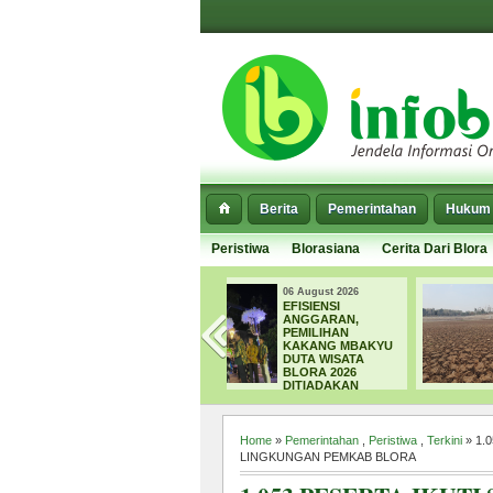
Berita
Pemerintahan
Hukum 
Peristiwa
Blorasiana
Cerita Dari Blora
06 August 2026
06 August 2026
EFISIENSI
SEPARUH EMBUNG
ANGGARAN,
DI BLORA MULAI
PEMILIHAN
MENGERING,
KAKANG MBAKYU
DPUPR FOKUS
DUTA WISATA
NORMALISASI
BLORA 2026
SEDIMEN
DITIADAKAN
Home
»
Pemerintahan
,
Peristiwa
,
Terkini
» 1.
LINGKUNGAN PEMKAB BLORA