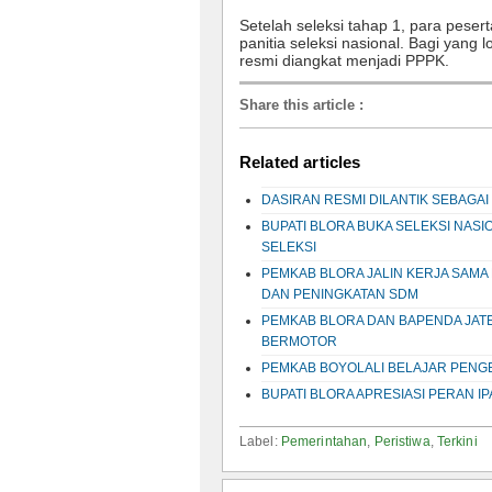
Setelah seleksi tahap 1, para pese
panitia seleksi nasional. Bagi yang
resmi diangkat menjadi PPPK.
Share this article
:
Related articles
DASIRAN RESMI DILANTIK SEBAGAI
BUPATI BLORA BUKA SELEKSI NASI
SELEKSI
PEMKAB BLORA JALIN KERJA SAMA
DAN PENINGKATAN SDM
PEMKAB BLORA DAN BAPENDA JAT
BERMOTOR
PEMKAB BOYOLALI BELAJAR PENG
BUPATI BLORA APRESIASI PERAN I
Label:
Pemerintahan
,
Peristiwa
,
Terkini