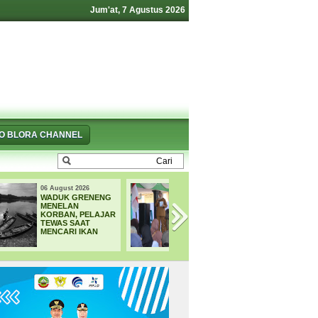
Jum'at, 7 Agustus 2026
FO BLORA CHANNEL
05 August 2026
04 August 2026
4.000 Petani Hutan
33 CALON
Blora Bakal
PASKIBRAKA
Digelontor Bantuan
BLORA MULAI
CSR Jumbo dan
JALANI
Bibit Ternak Gratis
PEMUSATAN
PELATIHAN DAN
KARANTINA