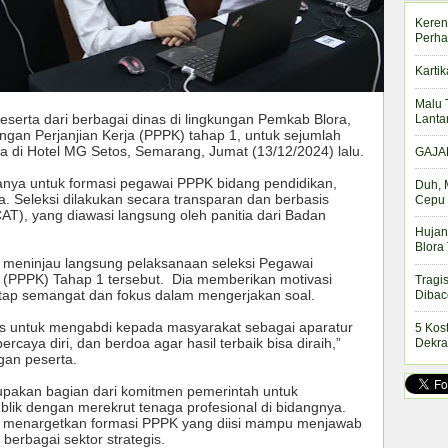
Keren
Perha
Kartik
Malu 
serta dari berbagai dinas di lingkungan Pemkab Blora,
Lanta
ngan Perjanjian Kerja (PPPK) tahap 1, untuk sejumlah
 di Hotel MG Setos, Semarang, Jumat (13/12/2024) lalu.
GAJAH
anya untuk formasi pegawai PPPK bidang pendidikan,
Duh, 
a. Seleksi dilakukan secara transparan dan berbasis
Cepu 
AT), yang diawasi langsung oleh panitia dari Badan
Hujan
Blora
ati meninjau langsung pelaksanaan seleksi Pegawai
a (PPPK) Tahap 1 tersebut. Dia memberikan motivasi
Tragi
tetap semangat dan fokus dalam mengerjakan soal.
Dibac
as untuk mengabdi kepada masyarakat sebagai aparatur
5 Kos
ercaya diri, dan berdoa agar hasil terbaik bisa diraih,”
Dekra
ngan peserta.
upakan bagian dari komitmen pemerintah untuk
blik dengan merekrut tenaga profesional di bidangnya.
i menargetkan formasi PPPK yang diisi mampu menjawab
berbagai sektor strategis.