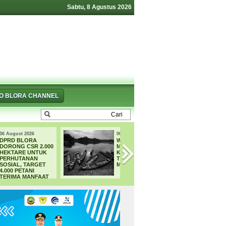
Sabtu, 8 Agustus 2026
FO BLORA CHANNEL
06 August 2026
05 August 2026
WADUK GRENENG
4.000 Petani Huta
MENELAN
Blora Bakal
KORBAN, PELAJAR
Digelontor Bantu
TEWAS SAAT
CSR Jumbo dan
MENCARI IKAN
Bibit Ternak Grati