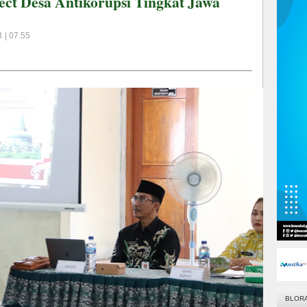
ject Desa Antikorupsi Tingkat Jawa
 | 07.55
BLOR