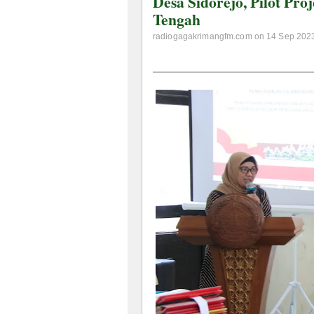
Desa Sidorejo, Pilot Pro
Tengah
radiogagakrimangfm.com on 14 Sep 2023