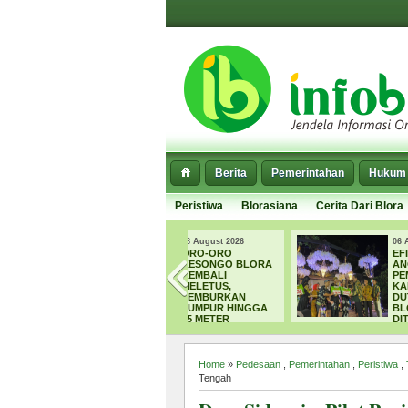
Berita
Pemerintahan
Hukum 
Peristiwa
Blorasiana
Cerita Dari Blora
08 August 2026
06 August 2026
ORO-ORO
EFISIENSI
KESONGO BLORA
ANGGARAN,
KEMBALI
PEMILIHAN
MELETUS,
KAKANG MBAKYU
SEMBURKAN
DUTA WISATA
LUMPUR HINGGA
BLORA 2026
15 METER
DITIADAKAN
Home
»
Pedesaan
,
Pemerintahan
,
Peristiwa
,
Tengah