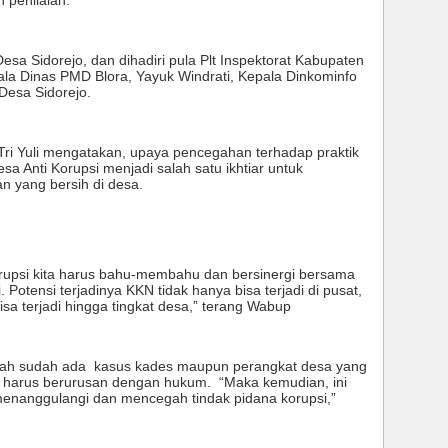
 penilaian.
sa Sidorejo, dan dihadiri pula Plt Inspektorat Kabupaten
pala Dinas PMD Blora, Yayuk Windrati, Kepala Dinkominfo
Desa Sidorejo.
ri Yuli mengatakan, upaya pencegahan terhadap praktik
a Anti Korupsi menjadi salah satu ikhtiar untuk
n yang bersih di desa.
rupsi kita harus bahu-membahu dan bersinergi bersama
Potensi terjadinya KKN tidak hanya bisa terjadi di pusat,
isa terjadi hingga tingkat desa,” terang Wabup
ayah sudah ada kasus kades maupun perangkat desa yang
a harus berurusan dengan hukum. “Maka kemudian, ini
enanggulangi dan mencegah tindak pidana korupsi,”