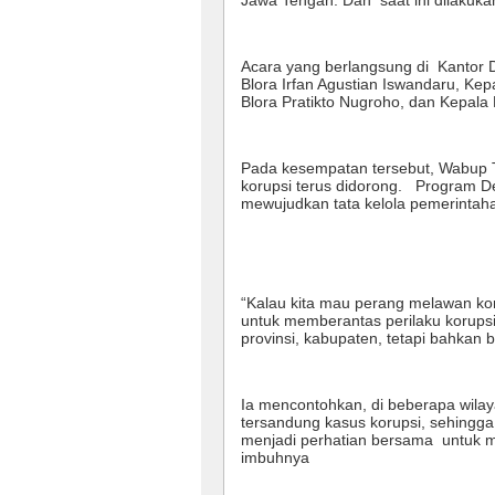
Jawa Tengah. Dan saat ini dilakukan
Acara yang berlangsung di Kantor De
Blora Irfan Agustian Iswandaru, Ke
Blora Pratikto Nugroho, dan Kepala 
Pada kesempatan tersebut, Wabup T
korupsi terus didorong. Program Des
mewujudkan tata kelola pemerintaha
“Kalau kita mau perang melawan ko
untuk memberantas perilaku korupsi. 
provinsi, kabupaten, tetapi bahkan b
Ia mencontohkan, di beberapa wil
tersandung kasus korupsi, sehingg
menjadi perhatian bersama untuk m
imbuhnya