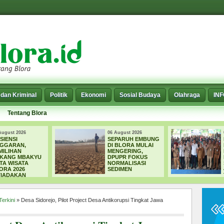
dan Kriminal
Politik
Ekonomi
Sosial Budaya
Olahraga
IN
Tentang Blora
06 August 2026
06 August 2026
SEPARUH EMBUNG
DPRD BLORA
DI BLORA MULAI
DORONG CSR 2.000
MENGERING,
HEKTARE UNTUK
DPUPR FOKUS
PERHUTANAN
NORMALISASI
SOSIAL, TARGET
SEDIMEN
4.000 PETANI
TERIMA MANFAAT
Terkini
» Desa Sidorejo, Pilot Project Desa Antikorupsi Tingkat Jawa