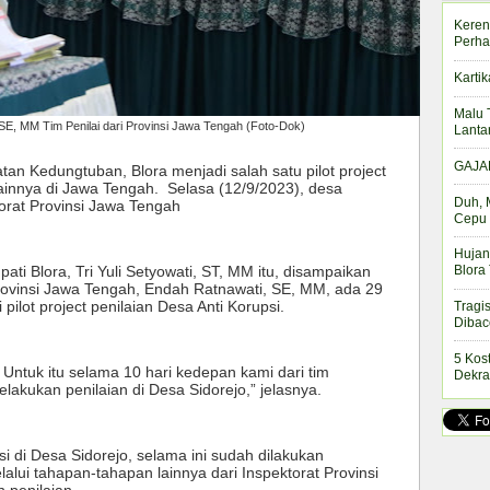
Keren
Perha
Kartik
Malu 
SE, MM Tim Penilai dari Provinsi Jawa Tengah (Foto-Dok)
Lanta
GAJAH
atan Kedungtuban, Blora menjadi salah satu pilot project
lainnya di Jawa Tengah. Selasa (12/9/2023), desa
Duh, 
ktorat Provinsi Jawa Tengah
Cepu 
Hujan
pati Blora, Tri Yuli Setyowati, ST, MM itu, disampaikan
Blora
 Provinsi Jawa Tengah, Endah Ratnawati, SE, MM, ada 29
ilot project penilaian Desa Anti Korupsi.
Tragi
Dibac
5 Kos
 Untuk itu selama 10 hari kedepan kami dari tim
Dekra
lakukan penilaian di Desa Sidorejo,” jelasnya.
si di Desa Sidorejo, selama ini sudah dilakukan
lui tahapan-tahapan lainnya dari Inspektorat Provinsi