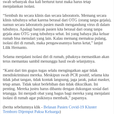
swab sebanyak dua kali berturut turut maka harus tetap
menjalankan isolasi.
“Sembuh itu secara klinis dan secara laboratoris. Memang secara
klinis tubuhnya sehat karena berasal dari OTG (orang tanpa gejala),
namun secara laboratoris pasien masih mengandung virus di dalam
tubuhnya. Apalagi banyak pasien kita berasal dari orang tanpa
gejala atau OTG yang tubuhnya sehat. Ini yang bahaya jika keluar
rumah bisa menulari yang lain. Kalau memang memaksa pulang,
isolasi diri di rumah, maka pengawasannya harus ketat,” lanjut
Lilik Hernanto.
Selama menjalani isolasi diri di rumah, pihaknya memastikan akan
terus memantau sambil menunggu hasil swab selanjutnya.
“Kami dari tim gugus tugas selalu mengingatkan agar tidak
mendiskriminasi mereka. Meskipun swab PCR positif, selama kita
tidak jabat tangan, tidak kontak langsung, jaga jarak, pakai masker,
tetap aman. Tidak takut berlebihan dan tidak dikucilkan. Ini
penting. Mereka justru harus dibantu dengan dukungan sosial dari
tetangga. Ini menjadi obat yang bagus bagi mereka yang menjalani
isolasi di rumah agar psikisnya membaik,” paparnya.
(berita sebelumnya klik -
Belasan Pasien Covid-19 Kluster
Temboro Dijemput Paksa Keluarga
)