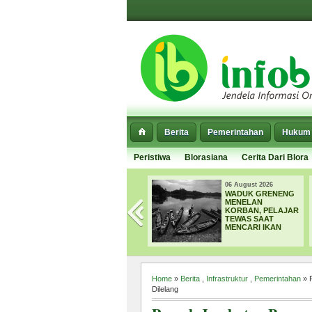
Berita
Pemerintahan
Hukum 
Peristiwa
Blorasiana
Cerita Dari Blora
06 August 2026
06 August 2026
DPRD BLORA
WADUK GRENENG
DORONG CSR 2.000
MENELAN
HEKTARE UNTUK
KORBAN, PELAJAR
PERHUTANAN
TEWAS SAAT
SOSIAL, TARGET
MENCARI IKAN
4.000 PETANI
TERIMA MANFAAT
Home
»
Berita
,
Infrastruktur
,
Pemerintahan
» 
Dilelang