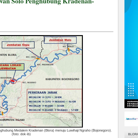
wan Solo Penghubung Kradenan-
hubung Medalem Kradenan (Blora) menuju Luwihaji Ngraho (Bojonegoro).
(foto: dok-ib)
BLOR