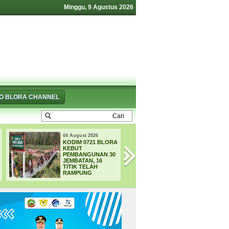
Minggu, 9 Agustus 2026
FO BLORA CHANNEL
04 August 2026
04 August 2026
KODIM 0721 BLORA
TRUK DAN PIKA
KEBUT
BERTABRAKAN D
PEMBANGUNAN 30
JALUR BLORA-
JEMBATAN, 16
CEPU, POLISI
TITIK TELAH
SELIDIKI
RAMPUNG
PENYEBAB
KECELAKAAN