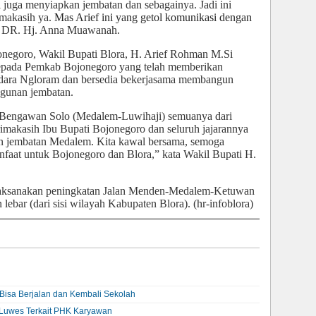
 juga menyiapkan jembatan dan sebagainya. Jadi ini
makasih ya.
Mas Arief ini yang getol komunikasi dengan
, DR. Hj. Anna Muawanah.
negoro, Wakil Bupati Blora, H. Arief Rohman M.Si
kepada Pemkab Bojonegoro yang telah memberikan
ndara Ngloram dan bersedia bekerjasama membangun
gunan jembatan.
Bengawan Solo (Medalem-Luwihaji) semuanya dari
makasih Ibu Bupati Bojonegoro dan seluruh jajarannya
 jembatan Medalem. Kita kawal bersama, semoga
anfaat untuk Bojonegoro dan Blora,” kata Wakil Bupati H.
aksanakan peningkatan Jalan Menden-Medalem-Ketuwan
lebar (dari sisi wilayah Kabupaten Blora).
(hr-infoblora)
Bisa Berjalan dan Kembali Sekolah
 Luwes Terkait PHK Karyawan