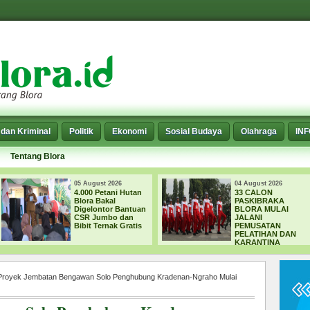
dan Kriminal
Politik
Ekonomi
Sosial Budaya
Olahraga
IN
Tentang Blora
05 August 2026
04 August 2026
4.000 Petani Hutan
33 CALON
Blora Bakal
PASKIBRAKA
Digelontor Bantuan
BLORA MULAI
CSR Jumbo dan
JALANI
Bibit Ternak Gratis
PEMUSATAN
PELATIHAN DAN
KARANTINA
Proyek Jembatan Bengawan Solo Penghubung Kradenan-Ngraho Mulai