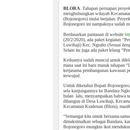
BLORA
. Tahapan persiapan proy
menghubungkan wilayah Kecamatan
(Bojonegoro) mulai berjalan. Proy
Bojonegoro ini nampaknya sudah ma
Berdasarkan pantauan di website
ht
(20/2/2020), ada paket kegiatan “
Luwihaji) Kec. Ngraho (Sesuai de
Selain itu juga ada paket lelang “
Keduanya sudah muncul untuk dilela
mana saat ini baru masuk tahapan
kerjasama pembangunan kawasan per
terwujud.
Untuk diketahui Bupati Bojonegoro
sela kunjungannya ke Bandara Nglo
bulan
lalu, menyampaikan bahwa 
dibangun di Desa Luwihaji, Kecam
Kecamatan Kradenan (Blora), masih
“Semangat kita untuk bersama-sam
dimaksimalkan sebagai Bandara, kam
Bojonegoro mungkin ikut mendukun