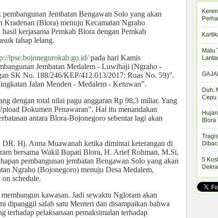
Keren
ek pembangunan Jembatan Bengawan Solo yang akan
Perha
 Kradenan (Blora) menuju Kecamatan Ngraho
ek hasil kerjasama Pemkab Blora dengan Pemkab
Kartik
suk tahap lelang.
Malu 
tp://lpse.bojonegorokab.go.id/
pada hari Kamis
Lanta
Pembangunan Jembatan Medalem - Luwihaji (Ngraho -
GAJAH
ngan SK No. 188/246/KEP/412.013/2017; Ruas No. 59)”.
Peningkatan Jalan Menden - Medalem - Ketuwan”.
Duh, 
Cepu 
ng dengan total nilai pagu anggaran Rp 98,3 miliar. Yang
 “Upload Dokumen Penawaran”. Hal itu menandakan
Hujan
batasan antara Blora-Bojonegoro sebentar lagi akan
Blora
Tragi
, DR. Hj. Anna Muawanah ketika dimintai keterangan di
Dibac
ram bersama Wakil Bupati Blora, H. Arief Rohman, M.Si,
5 Kos
tahapan pembangunan jembatan Bengawan Solo yang akan
Dekra
atan Ngraho (Bojonegoro) menuju Desa Medalem,
 on schedule.
a membangun kawasan. Jadi sewaktu Ngloram akan
i dipanggil salah satu Menteri dan disampaikan bahwa
g terhadap pelaksanaan pemaksimalan terhadap