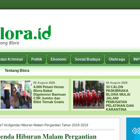
dan Kriminal
Politik
Ekonomi
Sosial Budaya
Olahraga
IN
Tentang Blora
05 August 2026
04 August 2026
4.000 Petani Hutan
33 CALON
Blora Bakal
PASKIBRAKA
Digelontor Bantuan
BLORA MULAI
CSR Jumbo dan
JALANI
Bibit Ternak Gratis
PEMUSATAN
PELATIHAN DAN
KARANTINA
ra? Ini Agenda Hiburan Malam Pergantian Tahun 2018-2019
Agenda Hiburan Malam Pergantian