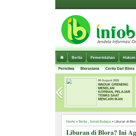
Berita
Pemerintahan
Hukum 
Peristiwa
Blorasiana
Cerita Dari Blora
06 August 2026
06 August 2026
DPRD BLORA
WADUK GRENENG
DORONG CSR 2.000
MENELAN
HEKTARE UNTUK
KORBAN, PELAJAR
PERHUTANAN
TEWAS SAAT
SOSIAL, TARGET
MENCARI IKAN
4.000 PETANI
TERIMA MANFAAT
Home
»
Berita
,
Sosial Budaya
» Liburan di Blo
Liburan di Blora? Ini 