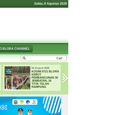
Sabtu, 8 Agustus 2026
FO BLORA CHANNEL
04 August 2026
04 August 2026
KODIM 0721 BLORA
TRUK DAN PIKA
KEBUT
BERTABRAKAN D
PEMBANGUNAN 30
JALUR BLORA-
JEMBATAN, 16
CEPU, POLISI
TITIK TELAH
SELIDIKI
RAMPUNG
PENYEBAB
KECELAKAAN