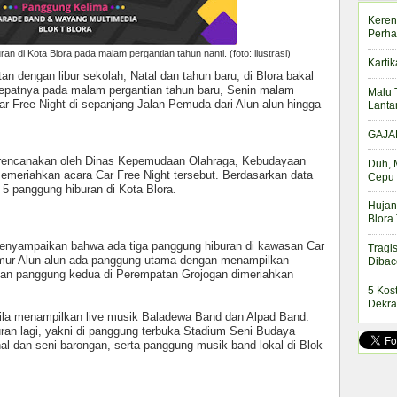
Keren
Perha
ran di Kota Blora pada malam pergantian tahun nanti. (foto: ilustrasi)
Kartik
tan dengan libur sekolah, Natal dan tahun baru, di Blora bakal
tepatnya pada malam pergantian tahun baru, Senin malam
Malu 
ar Free Night di sepanjang Jalan Pemuda dari Alun-alun hingga
Lanta
GAJAH
direncanakan oleh Dinas Kepemudaan Olahraga, Kebudayaan
Duh, 
memeriahkan acara Car Free Night tersebut. Berdasarkan data
Cepu 
 5 panggung hiburan di Kota Blora.
Hujan
Blora
menyampaikan bahwa ada tiga panggung hiburan di kawasan Car
Tragi
timur Alun-alun ada panggung utama dengan menampilkan
Dibac
n panggung kedua di Perempatan Grojogan dimeriahkan
5 Kos
Dekra
sila menampilkan live musik Baladewa Band dan Alpad Band.
uran lagi, yakni di panggung terbuka Stadium Seni Budaya
onal dan seni barongan, serta panggung musik band lokal di Blok