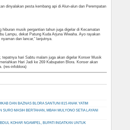
 akan dinyalakan pesta kembang api di Alun-alun dan Perempatan
g hiburan musik pergantian tahun juga digelar di Kecamatan
bu Lampu, dekat Patung Kuda Arjuna Wiwaha. Ayo rayakan
nyaman dan lancar,” lanjutnya.
 tepatnya hari Sabtu malam juga akan digelar Konser Musik
meriahkan Hari Jadi ke 269 Kabupaten Blora. Konser akan
 (res-infoblora)
KAB DAN BAZNAS BLORA SANTUNI 815 ANAK YATIM
AN SURO MASIH BERTAHAN, MBAH MULYONO SETIA LAYANI
BDUL KOHAR NGAMPEL, BUPATI INGATKAN UNTUK