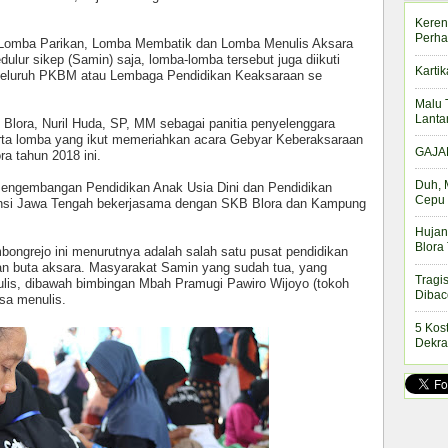
Keren
Perha
 Lomba Parikan, Lomba Membatik dan Lomba Menulis Aksara
dulur sikep (Samin) saja, lomba-lomba tersebut juga diikuti
Kartik
i seluruh PKBM atau Lembaga Pendidikan Keaksaraan se
Malu 
Lanta
 Blora, Nuril Huda, SP, MM sebagai panitia penyelenggara
ta lomba yang ikut memeriahkan acara Gebyar Keberaksaraan
GAJAH
a tahun 2018 ini.
Duh, 
 Pengembangan Pendidikan Anak Usia Dini dan Pendidikan
Cepu 
si Jawa Tengah bekerjasama dengan SKB Blora dan Kampung
Hujan
Blora
ngrejo ini menurutnya adalah salah satu pusat pendidikan
n buta aksara. Masyarakat Samin yang sudah tua, yang
Tragi
is, dibawah bimbingan Mbah Pramugi Pawiro Wijoyo (tokoh
Dibac
isa menulis.
5 Kos
Dekra