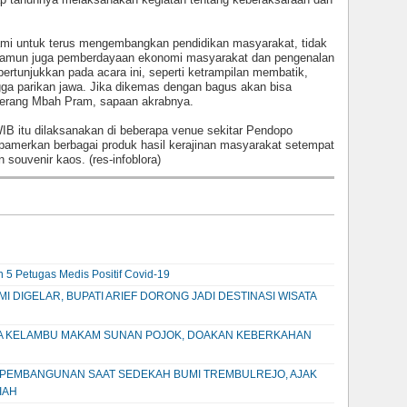
 kami untuk terus mengembangkan pendidikan masyarakat, tidak
 namun juga pemberdayaan ekonomi masyarakat dan pengenalan
pertunjukkan pada acara ini, seperti ketrampilan membatik,
gga parikan jawa. Jika dikemas dengan bagus akan bisa
 terang Mbah Pram, sapaan akrabnya.
WIB itu dilaksanakan di beberapa venue sekitar Pendopo
amerkan berbagai produk hasil kerajinan masyarakat setempat
 souvenir kaos. (res-infoblora)
 5 Petugas Medis Positif Covid-19
 DIGELAR, BUPATI ARIEF DORONG JADI DESTINASI WISATA
UKA KELAMBU MAKAM SUNAN POJOK, DOAKAN KEBERKAHAN
N PEMBANGUNAN SAAT SEDEKAH BUMI TREMBULREJO, AJAK
IAH