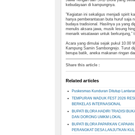
kebudayaan di kampungnya.
”
Kegiatan ini sekaligus menjadi spirit
hanya pemberantasan buta huruf saja
budaya tradisional. Hasilnya ya yang di
menulis aksara jawa, musik lesung hin
menarik wisatawan untuk berkunjung,”
Acara yang dimulai sejak pukul 10.00 
Kampung Samin Sambongrejo. Turut dip
berupa batik, aneka makanan ringan dan
Share this article
:
Related articles
Puskesmas Kunduran Ditutup Lantaran
TEMPURAN WADUK FEST 2026 RESMI
BERKELAS INTERNASIONAL
BUPATI BLORA HADIRI TRADISI B
DAN DORONG UMKM LOKAL
BUPATI BLORA PAPARKAN CAPAIA
PERANGKAT DESA LANJUTKAN KUL