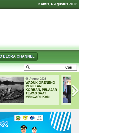
Kamis, 6 Agustus 2026
FO BLORA CHANNEL
05 August 2026
04 August 2026
4.000 Petani Hutan
33 CALON
Blora Bakal
PASKIBRAKA
Digelontor Bantuan
BLORA MULAI
CSR Jumbo dan
JALANI
Bibit Ternak Gratis
PEMUSATAN
PELATIHAN DAN
KARANTINA