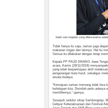
Salah satu kegiatan yang dilaksanakan adal
Tidak hanya itu saja, namun juga diaj
makanan ringan dan lainnya. Hal itu m
Semua itu dilakukan dengan tetap mem
Kepala PP PAUD DIKMAS Jawa Teng
acara, Kamis (29/11/2018) menyampaik
yang telah berpartisipasi aktif melak
pengurangan buta huruf, sekaligus mele
wisata budaya.
“Kemajuan zaman memang tidak bisa ki
kehidupan kita. Disinilah perlu adanya
memfilternya,” ujarnya.
Sesepuh sedulur sikep Sambongrejo, M
Gebyar Keberaksaraan dan Festival 
Jawa Tengah dan SKB Blora yang setia