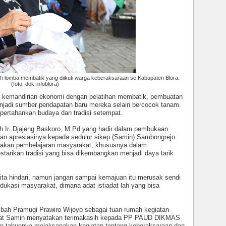
ah lomba membatik yang diikuti warga keberaksaraan se Kabupaten Blora.
(foto: dok-infoblora)
ari kemandirian ekonomi dengan pelatihan membatik, pembuatan
enjadi sumber pendapatan baru mereka selain bercocok tanam.
pertahankan budaya dan tradisi setempat.
ah
Ir. Djajeng Baskoro, M.Pd yang hadir dalam pembukaan
an apresiasinya kepada sedulur sikep (Samin) Sambongrejo
sanakan pembelajaran masyarakat, khususnya dalam
starikan tradisi yang bisa dikembangkan menjadi daya tarik
ta hindari, namun jangan sampai kemajuan itu merusak sendi
 edukasi masyarakat, dimana adat istiadat
lah yang bisa
bah Pramugi Prawiro Wijoyo sebagai tuan rumah kegiatan
Adat Samin menyatakan terimakasih kepada PP PAUD DIKMAS
p tahunnya melaksanakan kegiatan tentang keberaksaraan dan