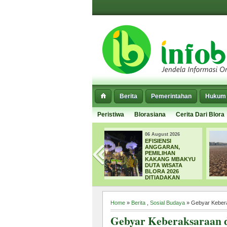
Berita
Pemerintahan
Hukum 
Peristiwa
Blorasiana
Cerita Dari Blora
06 August 2026
06 August 2026
EFISIENSI
SEPARUH EMBUNG
ANGGARAN,
DI BLORA MULAI
PEMILIHAN
MENGERING,
KAKANG MBAKYU
DPUPR FOKUS
DUTA WISATA
NORMALISASI
BLORA 2026
SEDIMEN
DITIADAKAN
Home
»
Berita
,
Sosial Budaya
» Gebyar Kebera
Gebyar Keberaksaraan d