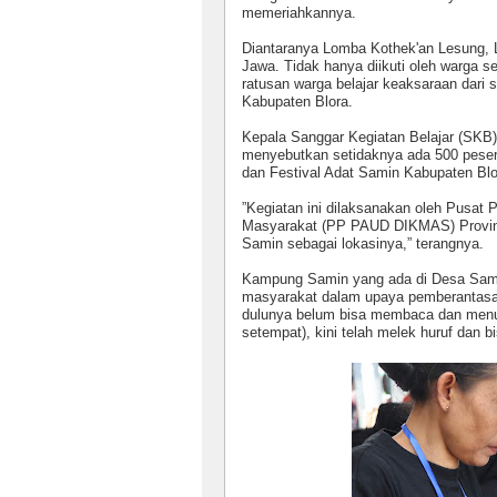
memeriahkannya.
Diantaranya Lomba Kothek'an Lesung,
Jawa. Tidak hanya diikuti oleh warga se
ratusan warga belajar keaksaraan dar
Kabupaten Blora.
Kepala Sanggar Kegiatan Belajar (SKB)
menyebutkan setidaknya ada 500 peser
dan Festival Adat Samin Kabupaten Blor
”
Kegiatan ini dilaksanakan oleh Pusat
Masyarakat (PP PAUD DIKMAS) Provin
Samin sebagai lokasinya,” terangnya.
Kampung Samin yang ada di Desa Sambo
masyarakat dalam upaya pemberantasa
dulunya belum bisa membaca dan menul
setempat), kini telah melek huruf dan b