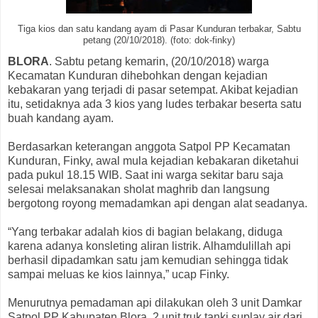
Tiga kios dan satu kandang ayam di Pasar Kunduran terbakar, Sabtu
petang (20/10/2018). (foto: dok-finky)
BLORA
. Sabtu petang kemarin, (20/10/2018) warga
Kecamatan Kunduran dihebohkan dengan kejadian
kebakaran yang terjadi di pasar setempat. Akibat kejadian
itu, setidaknya ada 3 kios yang ludes terbakar beserta satu
buah kandang ayam.
Berdasarkan keterangan anggota Satpol PP Kecamatan
Kunduran, Finky, awal mula kejadian kebakaran diketahui
pada pukul 18.15 WIB. Saat ini warga sekitar baru saja
selesai melaksanakan sholat maghrib dan langsung
bergotong royong memadamkan api dengan alat seadanya.
“Yang terbakar adalah kios di bagian belakang, diduga
karena adanya konsleting aliran listrik. Alhamdulillah api
berhasil dipadamkan satu jam kemudian sehingga tidak
sampai meluas ke kios lainnya,” ucap Finky.
Menurutnya pemadaman api dilakukan oleh 3 unit Damkar
Satpol PP Kabupaten Blora, 2 unit truk tanki suplay air dari