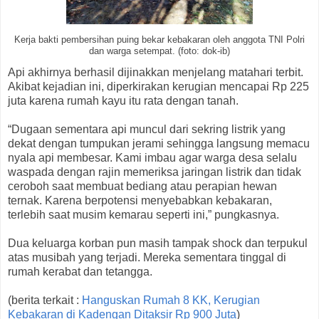
Kerja bakti pembersihan puing bekar kebakaran oleh anggota TNI Polri
dan warga setempat. (foto: dok-ib)
Api akhirnya berhasil dijinakkan menjelang matahari terbit.
Akibat kejadian ini, diperkirakan kerugian mencapai Rp 225
juta karena rumah kayu itu rata dengan tanah.
“Dugaan sementara api muncul dari sekring listrik yang
dekat dengan tumpukan jerami sehingga langsung memacu
nyala api membesar. Kami imbau agar warga desa selalu
waspada dengan rajin memeriksa jaringan listrik dan tidak
ceroboh saat membuat bediang atau perapian hewan
ternak. Karena berpotensi menyebabkan kebakaran,
terlebih saat musim kemarau seperti ini,” pungkasnya.
Dua keluarga korban pun masih tampak shock dan terpukul
atas musibah yang terjadi. Mereka sementara tinggal di
rumah kerabat dan tetangga.
(berita terkait :
Hanguskan Rumah 8 KK, Kerugian
Kebakaran di Kadengan Ditaksir Rp 900 Juta
)