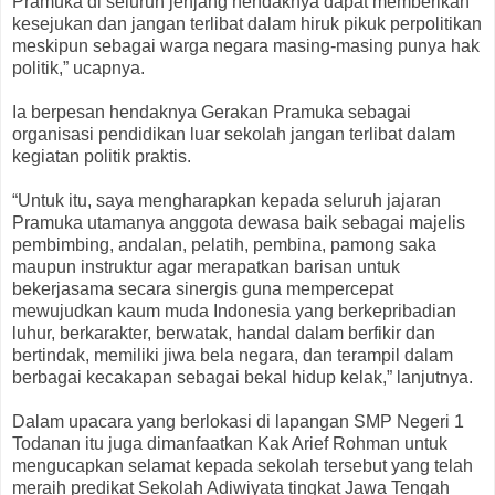
Pramuka di seluruh jenjang hendaknya dapat memberikan
kesejukan dan jangan terlibat dalam hiruk pikuk perpolitikan
meskipun sebagai warga negara masing-masing punya hak
politik,” ucapnya.
Ia berpesan hendaknya Gerakan Pramuka sebagai
organisasi pendidikan luar sekolah jangan terlibat dalam
kegiatan politik praktis.
“Untuk itu, saya mengharapkan kepada seluruh jajaran
Pramuka utamanya anggota dewasa baik sebagai majelis
pembimbing, andalan, pelatih, pembina, pamong saka
maupun instruktur agar merapatkan barisan untuk
bekerjasama secara sinergis guna mempercepat
mewujudkan kaum muda Indonesia yang berkepribadian
luhur, berkarakter, berwatak, handal dalam berfikir dan
bertindak, memiliki jiwa bela negara, dan terampil dalam
berbagai kecakapan sebagai bekal hidup kelak,” lanjutnya.
Dalam upacara yang berlokasi di lapangan SMP Negeri 1
Todanan itu juga dimanfaatkan Kak Arief Rohman untuk
mengucapkan selamat kepada sekolah tersebut yang telah
meraih predikat Sekolah Adiwiyata tingkat Jawa Tengah