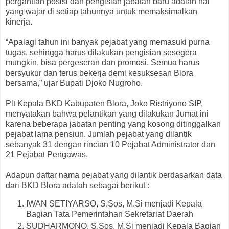
pergantian posisi dan pengisian jabatan baru adalah hal
yang wajar di setiap tahunnya untuk memaksimalkan
kinerja.
“Apalagi tahun ini banyak pejabat yang memasuki purna
tugas, sehingga harus dilakukan pengisian sesegera
mungkin, bisa pergeseran dan promosi. Semua harus
bersyukur dan terus bekerja demi kesuksesan Blora
bersama,” ujar Bupati Djoko Nugroho.
Plt Kepala BKD Kabupaten Blora, Joko Ristriyono SIP,
menyatakan bahwa pelantikan yang dilakukan Jumat ini
karena beberapa jabatan penting yang kosong ditinggalkan
pejabat lama pensiun. Jumlah pejabat yang dilantik
sebanyak 31 dengan rincian 10 Pejabat Administrator dan
21 Pejabat Pengawas.
Adapun daftar nama pejabat yang dilantik berdasarkan data
dari BKD Blora adalah sebagai berikut :
IWAN SETIYARSO, S.Sos, M.Si menjadi Kepala
Bagian Tata Pemerintahan Sekretariat Daerah
SUDHARMONO, S.Sos, M.Si menjadi Kepala Bagian