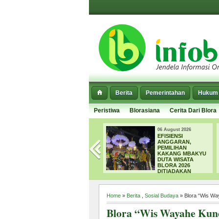
Berita
Pemerintahan
Hukum 
Peristiwa
Blorasiana
Cerita Dari Blora
06 August 2026
06 August 2026
EFISIENSI
SEPARUH E
ANGGARAN,
DI BLORA MU
NG
PEMILIHAN
MENGERING,
N
KAKANG MBAKYU
DPUPR FOK
DUTA WISATA
NORMALISAS
BLORA 2026
SEDIMEN
DITIADAKAN
Home
»
Berita
,
Sosial Budaya
» Blora “Wis Wa
Blora “Wis Wayahe Kunc