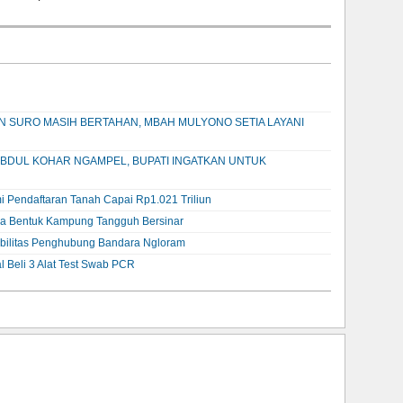
AN SURO MASIH BERTAHAN, MBAH MULYONO SETIA LAYANI
BDUL KOHAR NGAMPEL, BUPATI INGATKAN UNTUK
i Pendaftaran Tanah Capai Rp1.021 Triliun
ra Bentuk Kampung Tangguh Bersinar
sbilitas Penghubung Bandara Ngloram
l Beli 3 Alat Test Swab PCR