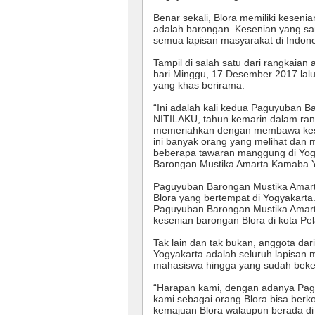
Benar sekali, Blora memiliki kesen
adalah barongan. Kesenian yang sa
semua lapisan masyarakat di Indone
Tampil di salah satu dari rangkaian
hari Minggu, 17 Desember 2017 lalu.
yang khas berirama.
“Ini adalah kali kedua Paguyuban B
NITILAKU, tahun kemarin dalam ran
memeriahkan dengan membawa kese
ini banyak orang yang melihat dan 
beberapa tawaran manggung di Yogy
Barongan Mustika Amarta Kamaba Y
Paguyuban Barongan Mustika Amar
Blora yang bertempat di Yogyakart
Paguyuban Barongan Mustika Amart
kesenian barongan Blora di kota Pel
Tak lain dan tak bukan, anggota d
Yogyakarta adalah seluruh lapisan m
mahasiswa hingga yang sudah beke
“Harapan kami, dengan adanya Pa
kami sebagai orang Blora bisa berk
kemajuan Blora walaupun berada di