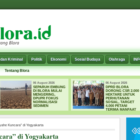
dan Kriminal
Politik
Ekonomi
Sosial Budaya
Olahraga
IN
Tentang Blora
06 August 2026
06 August 2
MBUNG
DPRD BLORA
WADUK G
LAI
DORONG CSR 2.000
MENELAN
HEKTARE UNTUK
KORBAN,
US
PERHUTANAN
TEWAS SA
I
SOSIAL, TARGET
MENCARI 
4.000 PETANI
TERIMA MANFAAT
yahe Kuncara” di Yogyakarta
ara” di Yogyakarta