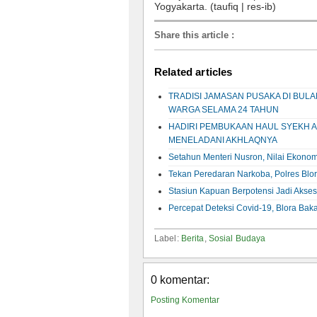
Yogyakarta. (taufiq | res-ib)
Share this article
:
Related articles
TRADISI JAMASAN PUSAKA DI BUL
WARGA SELAMA 24 TAHUN
HADIRI PEMBUKAAN HAUL SYEKH A
MENELADANI AKHLAQNYA
Setahun Menteri Nusron, Nilai Ekonom
Tekan Peredaran Narkoba, Polres Blo
Stasiun Kapuan Berpotensi Jadi Akse
Percepat Deteksi Covid-19, Blora Baka
Label:
Berita
,
Sosial Budaya
0 komentar:
Posting Komentar