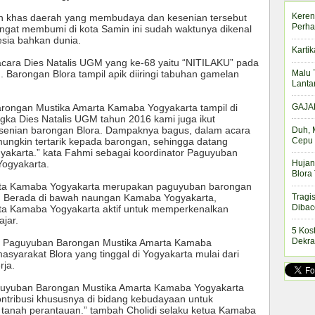
Keren
ian khas daerah yang membudaya dan kesenian tersebut
Perha
ngat membumi di kota Samin ini sudah waktunya dikenal
sia bahkan dunia.
Kartik
 acara Dies Natalis UGM yang ke-68 yaitu “NITILAKU” pada
Malu 
 Barongan Blora tampil apik diiringi tabuhan gamelan
Lanta
GAJAH
arongan Mustika Amarta Kamaba Yogyakarta tampil di
gka Dies Natalis UGM tahun 2016 kami juga ikut
nian barongan Blora. Dampaknya bagus, dalam acara
Duh, 
Cepu 
mungkin tertarik kepada barongan, sehingga datang
akarta.” kata Fahmi sebagai koordinator Paguyuban
ogyakarta.
Hujan
Blora
ta Kamaba Yogyakarta merupakan paguyuban barongan
Tragi
a. Berada di bawah naungan Kamaba Yogyakarta,
Dibac
a Kamaba Yogyakarta aktif untuk memperkenalkan
ajar.
5 Kos
Dekra
ari Paguyuban Barongan Mustika Amarta Kamaba
asyarakat Blora yang tinggal di Yogyakarta mulai dari
rja.
guyuban Barongan Mustika Amarta Kamaba Yogyakarta
ontribusi khususnya di bidang kebudayaan untuk
 tanah perantauan.” tambah Cholidi selaku ketua Kamaba