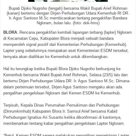
Bupati Djoko Nugroho (tengah) bersama Wakil Bupati Arief Rohman
(kanan) bertemu dengan Dirjen Perhubungan Udara Kemenhub RI DR.
Ir. Agus Santoso M.Sc membicarakan tentang pengaktifan Bandara
Ngloram, bulan lalu. (foto: dok-hms)
BLORA
. Rencana pengaktifan kembali lapangan terbang (lapter) Ngloram
di Kecamatan Cepu, Kabupaten Blora menjadi sebuah bandara
memperoleh signal positif dari Kementerian Perhubungan (Kemenhub).
Lapter yang sebelumnya merupakan aset Kementerian ESDM tersebut,
ternyata akan dialihkan ke Kemenhub untuk dikembangkan.
Hal itu terungkap ketika Bupati Blora Djoko Nugroho berkunjung ke
Kemenhub bersama Wakil Bupati Arief Rohman, Selasa (23/5) lalu dan
bertemu Dirjen Perhubungan Udara DR. Ir. Agus Santoso M.Sc. Dimana
dalam pertemuan tersebut, Dirjen Agus Santoso mengaku akan ada
pengalihan pengelolaan Ngloram dari Kemen ESDM ke Kemenhub.
Terpisah, Kepala Dinas Perumahan Pemukiman dan Perhubungan
(Dinrumkimhub) Kabupaten Blora Ir. Samsul Arief bersama Kabid
Perhubungan Ignatius Ari Susanto ketika dikonfirmasi di kantornya,
membenarkan tentang kabar pengalihan pengelolaan Lapter Ngloram.
“Betul, Kemen ESDM segera melakukan pengalihan pengelolaan Lapter