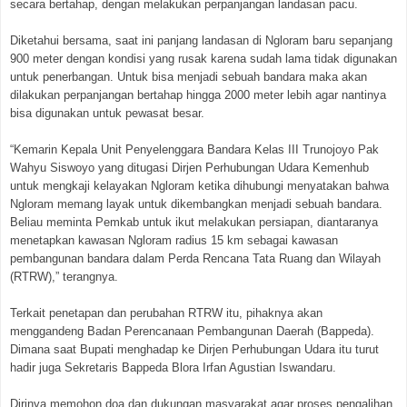
secara bertahap, dengan melakukan perpanjangan landasan pacu.
Diketahui bersama, saat ini panjang landasan di Ngloram baru sepanjang
900 meter dengan kondisi yang rusak karena sudah lama tidak digunakan
untuk penerbangan. Untuk bisa menjadi sebuah bandara maka akan
dilakukan perpanjangan bertahap hingga 2000 meter lebih agar nantinya
bisa digunakan untuk pewasat besar.
“Kemarin Kepala Unit Penyelenggara Bandara Kelas III Trunojoyo Pak
Wahyu Siswoyo yang ditugasi Dirjen Perhubungan Udara Kemenhub
untuk mengkaji kelayakan Ngloram ketika dihubungi menyatakan bahwa
Ngloram memang layak untuk dikembangkan menjadi sebuah bandara.
Beliau meminta Pemkab untuk ikut melakukan persiapan, diantaranya
menetapkan kawasan Ngloram radius 15 km sebagai kawasan
pembangunan bandara dalam Perda Rencana Tata Ruang dan Wilayah
(RTRW),” terangnya.
Terkait penetapan dan perubahan RTRW itu, pihaknya akan
menggandeng Badan Perencanaan Pembangunan Daerah (Bappeda).
Dimana saat Bupati menghadap ke Dirjen Perhubungan Udara itu turut
hadir juga Sekretaris Bappeda Blora Irfan Agustian Iswandaru.
Dirinya memohon doa dan dukungan masyarakat agar proses pengalihan