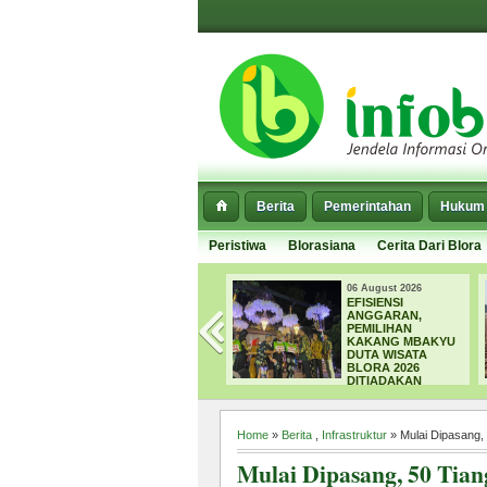
Berita
Pemerintahan
Hukum 
Peristiwa
Blorasiana
Cerita Dari Blora
06 August 2026
06 August 2026
EFISIENSI
SEPARUH E
ANGGARAN,
DI BLORA MU
NG
PEMILIHAN
MENGERING,
N
KAKANG MBAKYU
DPUPR FOK
DUTA WISATA
NORMALISAS
BLORA 2026
SEDIMEN
DITIADAKAN
Home
»
Berita
,
Infrastruktur
» Mulai Dipasang, 
Mulai Dipasang, 50 Tian