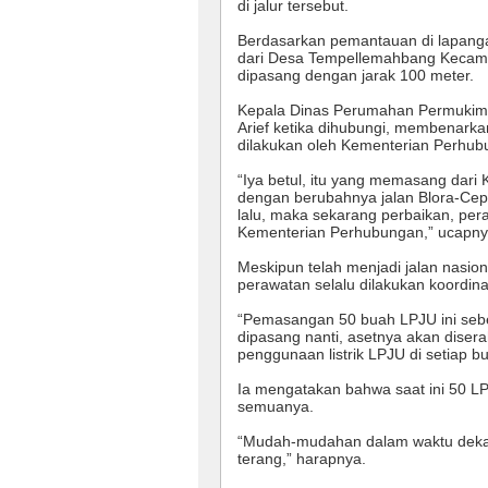
di jalur tersebut.
Berdasarkan pemantauan di lapanga
dari Desa Tempellemahbang Kecama
dipasang dengan jarak 100 meter.
Kepala Dinas Perumahan Permukima
Arief ketika dihubungi, membenark
dilakukan oleh Kementerian Perhub
“Iya betul, itu yang memasang dari
dengan berubahnya jalan Blora-Cepu 
lalu, maka sekarang perbaikan, pe
Kementerian Perhubungan,” ucapny
Meskipun telah menjadi jalan nasi
perawatan selalu dilakukan koordin
“Pemasangan 50 buah LPJU ini sebe
dipasang nanti, asetnya akan dise
penggunaan listrik LPJU di setiap b
Ia mengatakan bahwa saat ini 50 L
semuanya.
“Mudah-mudahan dalam waktu dekat 
terang,” harapnya.