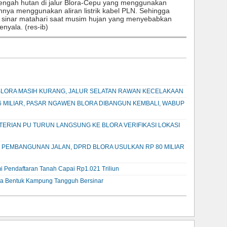
tengah hutan di jalur Blora-Cepu yang menggunakan
hnya menggunakan aliran listrik kabel PLN. Sehingga
 sinar matahari saat musim hujan yang menyebabkan
nyala. (res-ib)
 BLORA MASIH KURANG, JALUR SELATAN RAWAN KECELAKAAN
6 MILIAR, PASAR NGAWEN BLORA DIBANGUN KEMBALI, WABUP
ERIAN PU TURUN LANGSUNG KE BLORA VERIFIKASI LOKASI
PEMBANGUNAN JALAN, DPRD BLORA USULKAN RP 80 MILIAR
i Pendaftaran Tanah Capai Rp1.021 Triliun
ra Bentuk Kampung Tangguh Bersinar