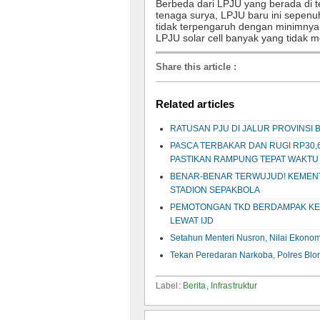
Berbeda dari LPJU yang berada di 
tenaga surya, LPJU baru ini sepenu
tidak terpengaruh dengan minimnya
LPJU solar cell banyak yang tidak me
Share this article
:
Related articles
RATUSAN PJU DI JALUR PROVINSI
PASCA TERBAKAR DAN RUGI RP30,
PASTIKAN RAMPUNG TEPAT WAKTU
BENAR-BENAR TERWUJUD! KEMENT
STADION SEPAKBOLA
PEMOTONGAN TKD BERDAMPAK KE 
LEWAT IJD
Setahun Menteri Nusron, Nilai Ekonom
Tekan Peredaran Narkoba, Polres Blo
Label:
Berita
,
Infrastruktur