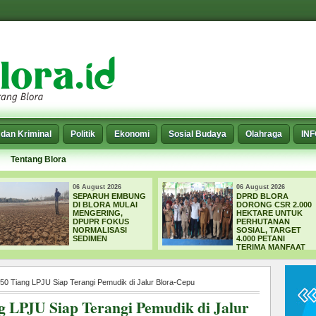
dan Kriminal
Politik
Ekonomi
Sosial Budaya
Olahraga
IN
Tentang Blora
06 August 2026
06 August 2
MBUNG
DPRD BLORA
WADUK G
LAI
DORONG CSR 2.000
MENELAN
HEKTARE UNTUK
KORBAN, 
US
PERHUTANAN
TEWAS SA
I
SOSIAL, TARGET
MENCARI 
4.000 PETANI
TERIMA MANFAAT
50 Tiang LPJU Siap Terangi Pemudik di Jalur Blora-Cepu
g LPJU Siap Terangi Pemudik di Jalur