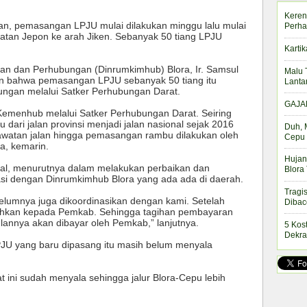
Keren
n, pemasangan LPJU mulai dilakukan minggu lalu mulai
Perha
tan Jepon ke arah Jiken. Sebanyak 50 tiang LPJU
Kartik
n dan Perhubungan (Dinrumkimhub) Blora, Ir. Samsul
Malu 
an bahwa pemasangan LPJU sebanyak 50 tiang itu
Lanta
ungan melalui Satker Perhubungan Darat.
GAJAH
 Kemenhub melalui Satker Perhubungan Darat. Seiring
dari jalan provinsi menjadi jalan nasional sejak 2016
Duh, 
rawatan jalan hingga pemasangan rambu dilakukan oleh
Cepu 
a, kemarin.
Hujan
onal, menurutnya dalam melakukan perbaikan dan
Blora
asi dengan Dinrumkimhub Blora yang ada ada di daerah.
Tragi
lumnya juga dikoordinasikan dengan kami. Setelah
Dibac
rahkan kepada Pemkab. Sehingga tagihan pembayaran
ulannya akan dibayar oleh Pemkab,” lanjutnya.
5 Kos
Dekra
PJU yang baru dipasang itu masih belum menyala
ini sudah menyala sehingga jalur Blora-Cepu lebih