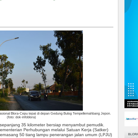
n nasional Blora-Cepu tepat di depan Gedung Bulog Tempellemahbang Jepon.
(foto: dok-infoblora)
u sepanjang 35 kilometer bersiap menyambut pemudik.
Kementerian Perhubungan melalui Satuan Kerja (Satker)
 memasang 50 tiang lampu penerangan jalan umum (LPJU)
BLOR