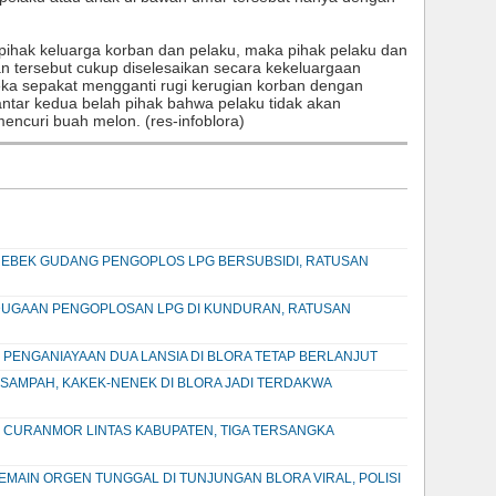
pihak keluarga korban dan pelaku, maka pihak pelaku dan
 tersebut cukup diselesaikan secara kekeluargaan
ka sepakat mengganti rugi kerugian korban dengan
ntar kedua belah pihak bahwa pelaku tidak akan
ncuri buah melon. (res-infoblora)
EBEK GUDANG PENGOPLOS LPG BERSUBSIDI, RATUSAN
DUGAAN PENGOPLOSAN LPG DI KUNDURAN, RATUSAN
 PENGANIAYAAN DUA LANSIA DI BLORA TETAP BERLANJUT
SAMPAH, KAKEK-NENEK DI BLORA JADI TERDAKWA
 CURANMOR LINTAS KABUPATEN, TIGA TERSANGKA
AIN ORGEN TUNGGAL DI TUNJUNGAN BLORA VIRAL, POLISI