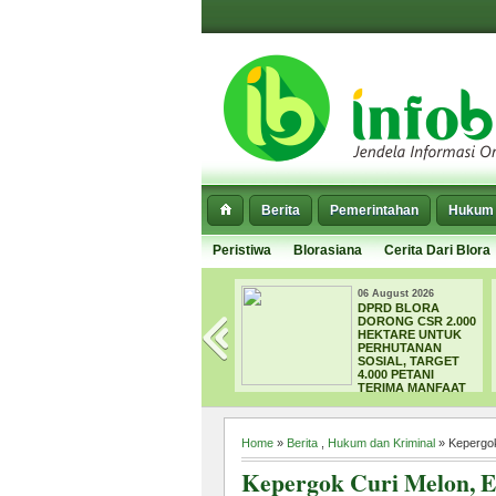
Berita
Pemerintahan
Hukum 
Peristiwa
Blorasiana
Cerita Dari Blora
026
06 August 2026
06 Augus
 EMBUNG
DPRD BLORA
WADUK
 MULAI
DORONG CSR 2.000
MENEL
NG,
HEKTARE UNTUK
KORBA
OKUS
PERHUTANAN
TEWAS
SASI
SOSIAL, TARGET
MENCA
4.000 PETANI
TERIMA MANFAAT
Home
»
Berita
,
Hukum dan Kriminal
» Kepergo
Kepergok Curi Melon, 