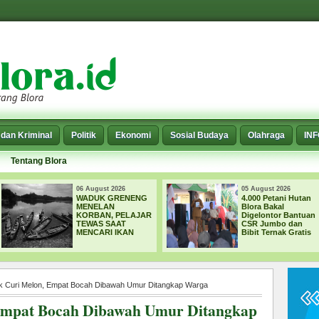
dan Kriminal
Politik
Ekonomi
Sosial Budaya
Olahraga
IN
Tentang Blora
t 2026
05 August 2026
04 A
 GRENENG
4.000 Petani Hutan
33 
AN
Blora Bakal
PAS
N, PELAJAR
Digelontor Bantuan
BLO
 SAAT
CSR Jumbo dan
JAL
RI IKAN
Bibit Ternak Gratis
PEM
PEL
KAR
k Curi Melon, Empat Bocah Dibawah Umur Ditangkap Warga
Empat Bocah Dibawah Umur Ditangkap