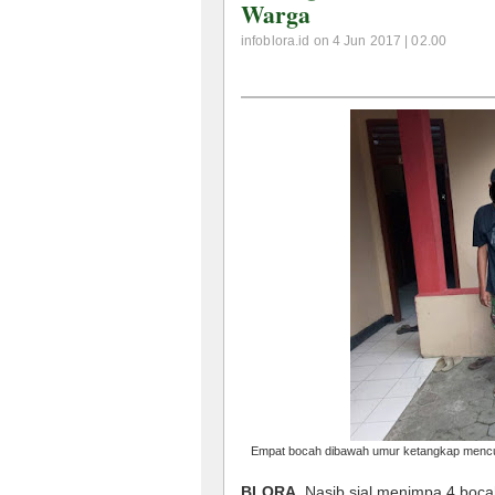
Warga
infoblora.id on 4 Jun 2017 | 02.00
Empat bocah dibawah umur ketangkap mencur
BLORA
. Nasib sial menimpa 4 boca