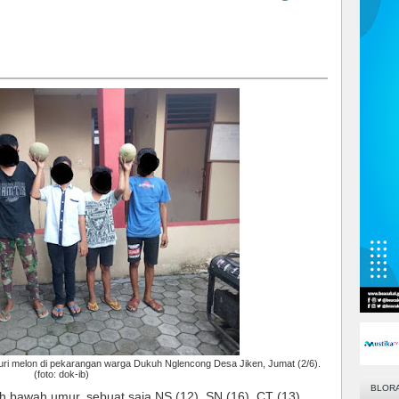
i melon di pekarangan warga Dukuh Nglencong Desa Jiken, Jumat (2/6).
(foto: dok-ib)
BLOR
h bawah umur, sebuat saja NS (12), SN (16), CT (13),