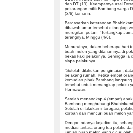
dan DT (13). Keempatnya asal Desa
pekarangan milik Bambang warga D
(2/6) kemarin.
Berdasarkan keterangan Bhabinkam
dibawah umur tersebut ditangkap w
merugikan petani. “Tertangkap Jumat
terangnya, Minggu (4/6).
Menurutnya, dalam beberapa hari t
buah melon yang ditanamnya di pe
bekas kaki pelakunya. Sehingga ia 
siapa pelakunya.
“Setelah dilakukan pengintaian, d
belakang rumah. Ketika empat oran
kemudian pihak Bambang langsung
tersebut untuk menangkap pelaku ya
Hermawan.
Setelah menangkap 4 (empat) anak
Bambang menghubungi Bhabinkamti
Setelah di lakukan interogasi, pel
korban dan mencuri buah melon ya
Dengan adanya kejadian itu, seba
mediasi antara orang tua pelaku da
jumlah buah melon yang dicuri oleh