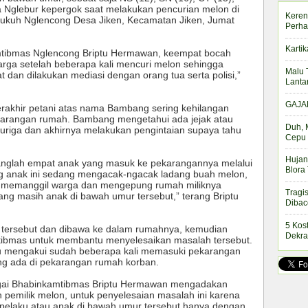
 Nglebur kepergok saat melakukan pencurian melon di
Keren
ukuh Nglencong Desa Jiken, Kecamatan Jiken, Jumat
Perha
Kartik
tibmas Nglencong Briptu Hermawan, keempat bocah
arga setelah beberapa kali mencuri melon sehingga
Malu 
 dan dilakukan mediasi dengan orang tua serta polisi,”
Lanta
GAJAH
erakhir petani atas nama Bambang sering kehilangan
karangan rumah. Bambang mengetahui ada jejak atau
Duh, 
curiga dan akhirnya melakukan pengintaian supaya tahu
Cepu 
Hujan
atanglah empat anak yang masuk ke pekarangannya melalui
Blora
g anak ini sedang mengacak-ngacak ladang buah melon,
 memanggil warga dan mengepung rumah miliknya
Tragi
ng masih anak di bawah umur tersebut,” terang Briptu
Dibac
5 Kos
 tersebut dan dibawa ke dalam rumahnya, kemudian
Dekra
bmas untuk membantu menyelesaikan masalah tersebut.
aku mengakui sudah beberapa kali memasuki pekarangan
ng ada di pekarangan rumah korban.
ngai Bhabinkamtibmas Briptu Hermawan mengadakan
n pemilik melon, untuk penyelesaian masalah ini karena
 pelaku atau anak di bawah umur tersebut hanya dengan