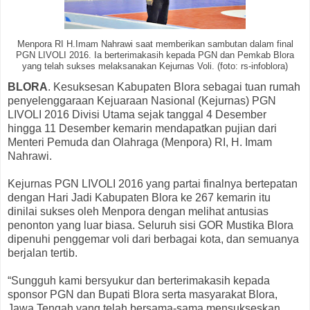
Menpora RI H.Imam Nahrawi saat memberikan sambutan dalam final
PGN LIVOLI 2016. Ia berterimakasih kepada PGN dan Pemkab Blora
yang telah sukses melaksanakan Kejurnas Voli. (foto: rs-infoblora)
BLORA
. Kesuksesan Kabupaten Blora sebagai tuan rumah
penyelenggaraan Kejuaraan Nasional (Kejurnas) PGN
LIVOLI 2016 Divisi Utama sejak tanggal 4 Desember
hingga 11 Desember kemarin mendapatkan pujian dari
Menteri Pemuda dan Olahraga (Menpora) RI, H. Imam
Nahrawi.
Kejurnas PGN LIVOLI 2016 yang partai finalnya bertepatan
dengan Hari Jadi Kabupaten Blora ke 267 kemarin itu
dinilai sukses oleh Menpora dengan melihat antusias
penonton yang luar biasa. Seluruh sisi GOR Mustika Blora
dipenuhi penggemar voli dari berbagai kota, dan semuanya
berjalan tertib.
“Sungguh kami bersyukur dan berterimakasih kepada
sponsor PGN dan Bupati Blora serta masyarakat Blora,
Jawa Tengah yang telah bersama-sama mensukseskan