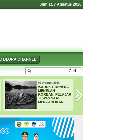
Jum'at, 7 Agustus 2026
FO BLORA CHANNEL
August 2026
05 August 2026
DUK GRENENG
4.000 Petani Hutan
NELAN
Blora Bakal
RBAN, PELAJAR
Digelontor Bantuan
WAS SAAT
CSR Jumbo dan
NCARI IKAN
Bibit Ternak Gratis