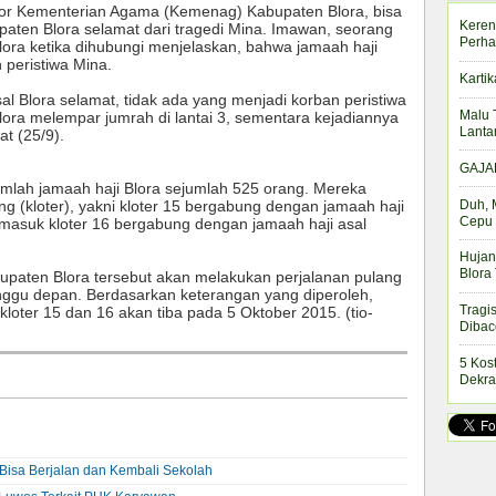
tor Kementerian Agama (Kemenag) Kabupaten Blora, bisa
Keren
paten Blora selamat dari tragedi Mina.
Imawan, seorang
Perha
lora ketika dihubungi menjelaskan, bahwa jamaah haji
 peristiwa Mina.
Kartik
al Blora selamat, tidak ada yang menjadi korban peristiwa
Malu 
Blora melempar jumrah di lantai 3, sementara kejadiannya
Lanta
at (25/9).
GAJAH
jumlah jamaah haji Blora sejumlah 525 orang. Mereka
Duh, 
g (kloter), yakni kloter 15 bergabung dengan jamaah haji
Cepu 
gi masuk kloter 16 bergabung dengan jamaah haji asal
Hujan
Blora
bupaten Blora tersebut akan melakukan perjalanan pulang
nggu depan. Berdasarkan keterangan yang diperoleh,
Tragi
loter 15 dan 16 akan tiba pada 5 Oktober 2015. (tio-
Dibac
5 Kos
Dekra
Bisa Berjalan dan Kembali Sekolah