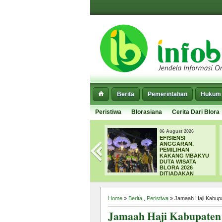
Berita
Pemerintahan
Hukum 
Peristiwa
Blorasiana
Cerita Dari Blora
2026
06 August 2026
06 Augu
 TMMD
EFISIENSI
SEPA
RGA
ANGGARAN,
DI BL
 ROYONG
PEMILIHAN
MENG
T BADAN
KAKANG MBAKYU
DPUP
I DESA
DUTA WISATA
NORM
NGAN
BLORA 2026
SEDI
DITIADAKAN
Home
»
Berita
,
Peristiwa
» Jamaah Haji Kabupa
Jamaah Haji Kabupaten