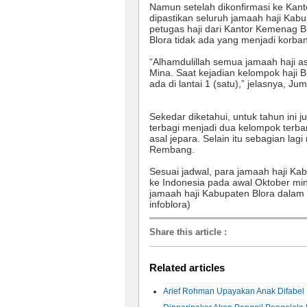
Namun setelah dikonfirmasi ke Kan
dipastikan seluruh jamaah haji Kabu
petugas haji dari Kantor Kemenag B
Blora tidak ada yang menjadi korban
“Alhamdulillah semua jamaah haji as
Mina. S
aat kejadian kelompok haji 
ada di lantai 1 (satu)
,” jelasnya, Jum
Sekedar diketahui, untuk tahun ini 
terbagi menjadi dua kelompok terban
asal jepara. Selain itu sebagian la
Rembang.
Sesuai jadwal, para jamaah haji Ka
ke Indonesia pada awal Oktober mi
jamaah haji Kabupaten Blora dalam k
infoblora)
Share this article
:
Related articles
Arief Rohman Upayakan Anak Difabel 