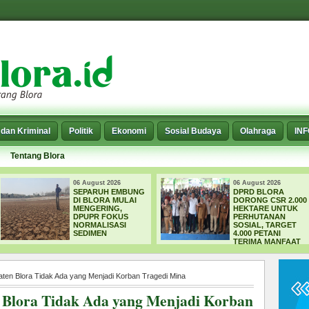
dan Kriminal
Politik
Ekonomi
Sosial Budaya
Olahraga
IN
Tentang Blora
st 2026
06 August 2026
06 
RUH EMBUNG
DPRD BLORA
WA
ORA MULAI
DORONG CSR 2.000
ME
ERING,
HEKTARE UNTUK
KO
R FOKUS
PERHUTANAN
TE
ALISASI
SOSIAL, TARGET
ME
MEN
4.000 PETANI
TERIMA MANFAAT
ten Blora Tidak Ada yang Menjadi Korban Tragedi Mina
 Blora Tidak Ada yang Menjadi Korban