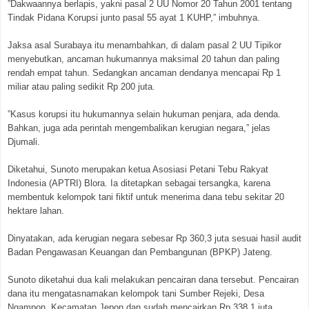
”Dakwaannya berlapis, yakni pasal 2 UU Nomor 20 Tahun 2001 tentang
Tindak Pidana Korupsi junto pasal 55 ayat 1 KUHP,” imbuhnya.
Jaksa asal Surabaya itu menambahkan, di dalam pasal 2 UU Tipikor
menyebutkan, ancaman hukumannya maksimal 20 tahun dan paling
rendah empat tahun. Sedangkan ancaman dendanya mencapai Rp 1
miliar atau paling sedikit Rp 200 juta.
”Kasus korupsi itu hukumannya selain hukuman penjara, ada denda.
Bahkan, juga ada perintah mengembalikan kerugian negara,” jelas
Djumali.
Diketahui, Sunoto merupakan ketua Asosiasi Petani Tebu Rakyat
Indonesia (APTRI) Blora. Ia ditetapkan sebagai tersangka, karena
membentuk kelompok tani fiktif untuk menerima dana tebu sekitar 20
hektare lahan.
Dinyatakan, ada kerugian negara sebesar Rp 360,3 juta sesuai hasil audit
Badan Pengawasan Keuangan dan Pembangunan (BPKP) Jateng.
Sunoto diketahui dua kali melakukan pencairan dana tersebut. Pencairan
dana itu mengatasnamakan kelompok tani Sumber Rejeki, Desa
Ngampon, Kecamatan Jepon dan sudah mencairkan Rp 338,1 juta.