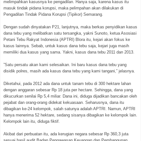
melimpahkan kasusnya ke pengadilan. Hanya saja, karena kasus itu
masuk tindak pidana korupsi, maka pelimpahan akan dilakukan di
Pengadilan Tindak Pidana Korupsi (Tipikor) Semarang.
Dengan sudah dinyatakan P21, lanjutnya, maka berkas penyidikan kasus
dana tebu yang melibatkan satu tersangka, yakni Sunoto, ketua Asosiasi
Petani Tebu Rakyat Indonesia (APTRI) Blora itu, kejari akan fokus ke
kasus lainnya. Sebab, untuk kasus dana tebu saja, kejari juga masih
memiliki dua kasus yang sama. Yakni, kasus dana tebu 2011 dan 2013.
”Satu persatu akan kami selesaikan. Ini baru kasus dana tebu yang
disidik polres, masih ada kasus dana tebu yang kami tangani,” jelasnya.
Diketahui, pada 2012 ada dana untuk tanam tebu di 300 hektare lahan
dengan anggaran sebesar Rp 18 juta per hectare. Sehingga, dana yang
dikucurkan senilai Rp 5,4 miliar. Dana ini, diduga dijadikan bancakan oleh
pejabat dan orang-orang didekat kekuasaan. Seharusnya, dana itu
dibagikan ke-24 kelompok, salah satunya adalah APTRI. Namun, APTRI
hanya menerima 52 hektare, sedang sisanya dibagikan ke kelompok lain.
Kelompok lain itu, diduga fiktif.
Akibat dari perbuatan itu, ada kerugian negara sebesar Rp 360,3 juta
sesuai hasil audit Badan Pengawasan Keuangan dan Pembangunan