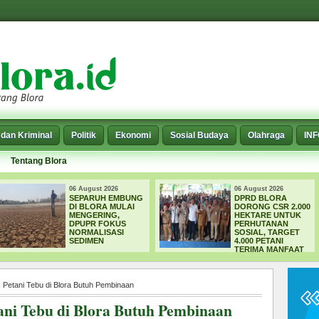
dan Kriminal
Politik
Ekonomi
Sosial Budaya
Olahraga
IN
Tentang Blora
26
06 August 2026
06 August
EMBUNG
DPRD BLORA
WADUK
MULAI
DORONG CSR 2.000
MENEL
G,
HEKTARE UNTUK
KORBAN
KUS
PERHUTANAN
TEWAS 
ASI
SOSIAL, TARGET
MENCAR
4.000 PETANI
TERIMA MANFAAT
Petani Tebu di Blora Butuh Pembinaan
ani Tebu di Blora Butuh Pembinaan