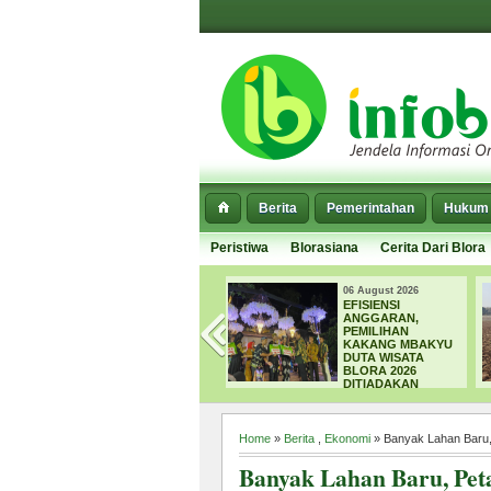
Berita
Pemerintahan
Hukum 
Peristiwa
Blorasiana
Cerita Dari Blora
06 August 2026
06 August 20
D
EFISIENSI
SEPARUH 
ANGGARAN,
DI BLORA 
YONG
PEMILIHAN
MENGERIN
DAN
KAKANG MBAKYU
DPUPR FO
A
DUTA WISATA
NORMALIS
N
BLORA 2026
SEDIMEN
DITIADAKAN
Home
»
Berita
,
Ekonomi
» Banyak Lahan Baru, 
Banyak Lahan Baru, Pet