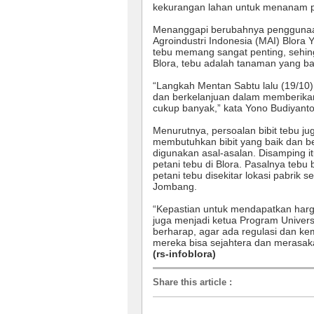
kekurangan lahan untuk menanam p
Menanggapi berubahnya penggunaan 
Agroindustri Indonesia (MAI) Blora
tebu memang sangat penting, sehing
Blora, tebu adalah tanaman yang ba
“Langkah Mentan Sabtu lalu (19/10) s
dan berkelanjuan dalam memberikan
cukup banyak,” kata Yono Budiyanto
Menurutnya, persoalan bibit tebu ju
membutuhkan bibit yang baik dan b
digunakan asal-asalan. Disamping it
petani tebu di Blora. Pasalnya tebu 
petani tebu disekitar lokasi pabrik 
Jombang.
“Kepastian untuk mendapatkan harga
juga menjadi ketua Program Univers
berharap, agar ada regulasi dan ke
mereka bisa sejahtera dan merasaka
(rs-infoblora)
Share this article
: