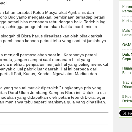
adi.
Keren
Perha
lahan tersebut Ketua Masyarakat Agribisnis dan
 Yono Budiyanto mengatakan, pembinaan terhadap petani
Kartik
ga petani bisa menanam tebu dengan baik. Terlebih lagi
ru, sehingga pengetahuan akan hal itu masih minim.
Malu 
Lanta
inggah di Blora harus direalisasikan oleh pihak terkait
 pembinaan kepada petani tebu yang saat ini jumlahnya
GAJAH
.
Duh, 
ga menjadi permasalahan saat ini. Karenanya petani
Cepu 
ermutu, jangan sampai saat menanam bibit yang
u dia melihat, penjualan menjadi hal yang paling memukul
Hujan
banyak dijual pabrik luar daerah. Hal ini berbeda dari
Blora
seperti di Pati, Kudus, Kendal, Ngawi atau Madiun dan
Tragi
Dibac
 yang sesuai mutlak diperoleh,” ungkapnya pria yang
itas Darul Ulum Jombang Kampus Blora ini. Untuk itu dia
5 Kos
mudahan yang didapatkan oleh petani tebu di Blora, agar
Dekra
n manisnya tebu seperti manisnya gula yang dihasilkan.